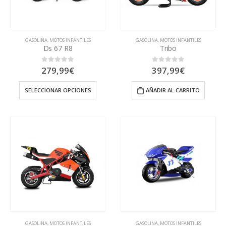
GASOLINA
,
MOTOS INFANTILES
GASOLINA
,
MOTOS INFANTILES
Ds 67 R8
Tribo
279,99
€
397,99
€
0
out of 5
0
out of 5
SELECCIONAR OPCIONES
AÑADIR AL CARRITO
GASOLINA
,
MOTOS INFANTILES
GASOLINA
,
MOTOS INFANTILES