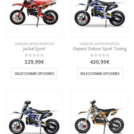
GASOLINA
,
MOTOS INFANTILES
GASOLINA
,
MOTOS INFANTILES
Jackal Sport
Gepard Deluxe Sport Tuning
329,99
€
430,99
€
0
out of 5
0
out of 5
SELECCIONAR OPCIONES
SELECCIONAR OPCIONES