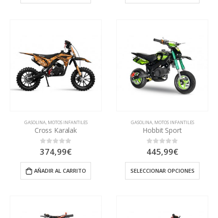
GASOLINA
,
MOTOS INFANTILES
GASOLINA
,
MOTOS INFANTILES
Cross Karalak
Hobbit Sport
374,99
€
445,99
€
0
out of 5
0
out of 5
AÑADIR AL CARRITO
SELECCIONAR OPCIONES