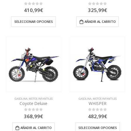
410,99
€
325,99
€
0
out of 5
0
out of 5
SELECCIONAR OPCIONES
AÑADIR AL CARRITO
GASOLINA
,
MOTOS INFANTILES
GASOLINA
,
MOTOS INFANTILES
Coyote Deluxe
WHISPER
368,99
€
482,99
€
0
out of 5
0
out of 5
AÑADIR AL CARRITO
SELECCIONAR OPCIONES