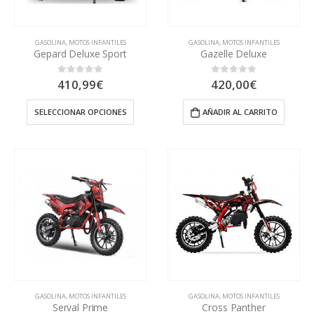
GASOLINA
,
MOTOS INFANTILES
GASOLINA
,
MOTOS INFANTILES
Gepard Deluxe Sport
Gazelle Deluxe
410,99
€
420,00
€
0
out of 5
0
out of 5
SELECCIONAR OPCIONES
AÑADIR AL CARRITO
GASOLINA
,
MOTOS INFANTILES
GASOLINA
,
MOTOS INFANTILES
Serval Prime
Cross Panther