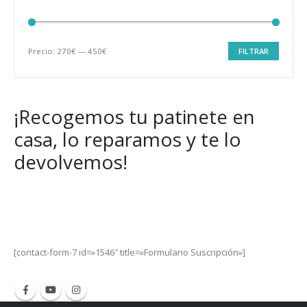
Precio:
270€
—
450€
FILTRAR
Precio
Precio
mínimo
máximo
¡Recogemos tu patinete en
casa, lo reparamos y te lo
devolvemos!
Get Special Offers and Savings
Get all the latest information on Events, Sales and Offers.
[contact-form-7 id=»1546″ title=»Formulario Suscripción»]