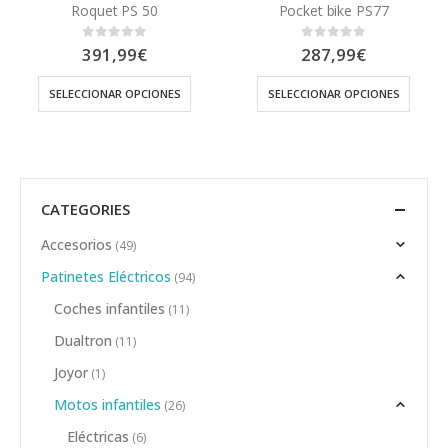
Roquet PS 50
Pocket bike PS77
391,99
€
287,99
€
0
out of 5
0
out of 5
SELECCIONAR OPCIONES
SELECCIONAR OPCIONES
CATEGORIES
Accesorios
(49)
Patinetes Eléctricos
(94)
Coches infantiles
(11)
Dualtron
(11)
Joyor
(1)
Motos infantiles
(26)
Eléctricas
(6)