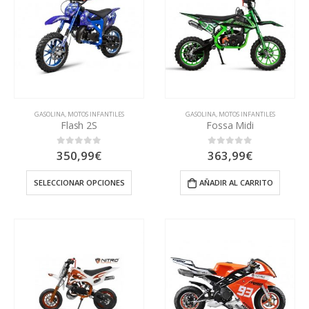
GASOLINA
,
MOTOS INFANTILES
GASOLINA
,
MOTOS INFANTILES
Flash 2S
Fossa Midi
350,99
€
363,99
€
0
out of 5
0
out of 5
SELECCIONAR OPCIONES
AÑADIR AL CARRITO