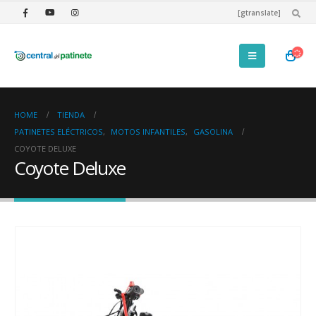
[gtranslate]
HOME
TIENDA
PATINETES ELÉCTRICOS
,
MOTOS INFANTILES
,
GASOLINA
COYOTE DELUXE
Coyote Deluxe