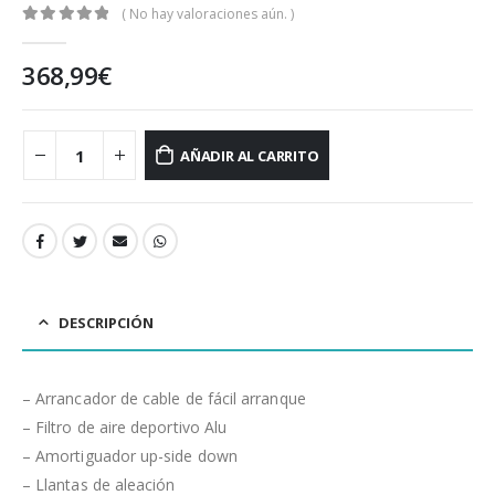
( No hay valoraciones aún. )
0
out of 5
368,99
€
AÑADIR AL CARRITO
DESCRIPCIÓN
– Arrancador de cable de fácil arranque
– Filtro de aire deportivo Alu
– Amortiguador up-side down
– Llantas de aleación