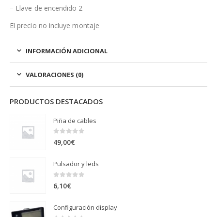
– Llave de encendido 2
El precio no incluye montaje
INFORMACIÓN ADICIONAL
VALORACIONES (0)
PRODUCTOS DESTACADOS
Piña de cables
0
out of 5
49,00
€
Pulsador y leds
0
out of 5
6,10
€
Configuración display