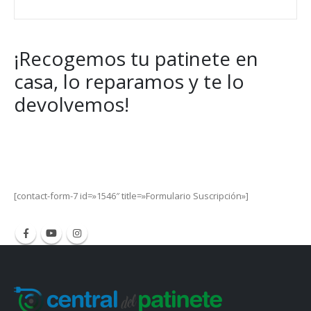
¡Recogemos tu patinete en
casa, lo reparamos y te lo
devolvemos!
Get Special Offers and Savings
Get all the latest information on Events, Sales and Offers.
[contact-form-7 id=»1546″ title=»Formulario Suscripción»]