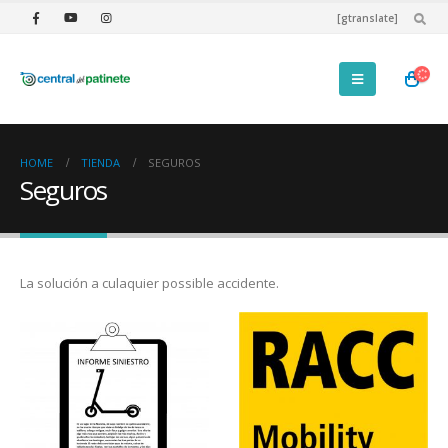
[gtranslate]
HOME
TIENDA
SEGUROS
Seguros
La solución a culaquier possible accidente.