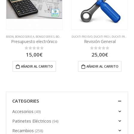
BISON
,
BONGO SERIE A
,
BONGO SERIE S
,
BONGO SERIE Z
DUCATI PRO EVO
,
BSK1000
,
CECOTEC
,
DUCATI PRO I
,
COUGAR
,
,
DUCATI PRO II
DUALTRON
,
DUCA
,
E
Presupuesto electrónico
Revisión General
15,00
€
25,00
€
0
out of 5
0
out of 5
AÑADIR AL CARRITO
AÑADIR AL CARRITO
CATEGORIES
Accesorios
(49)
Patinetes Eléctricos
(94)
Recambios
(258)