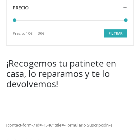
PRECIO
Precio:
10€
—
30€
FILTRAR
Precio
Precio
mínimo
máximo
¡Recogemos tu patinete en
casa, lo reparamos y te lo
devolvemos!
Get Special Offers and Savings
Get all the latest information on Events, Sales and Offers.
[contact-form-7 id=»1546″ title=»Formulario Suscripción»]