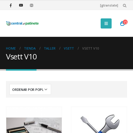
[gtranslate]
HOME
TIENDA
TALLER
VSETT
VSETT V10
Vsett V10