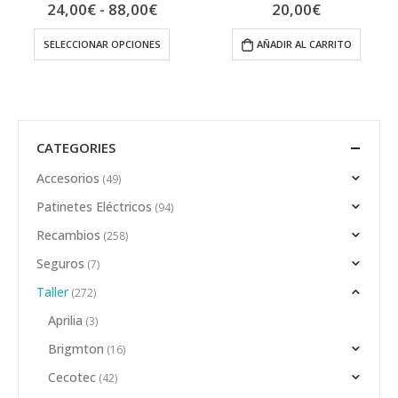
Rango
24,00
€
-
88,00
€
20,00
€
0
out of 5
0
out of 5
de
precios:
SELECCIONAR OPCIONES
AÑADIR AL CARRITO
desde
24,00€
hasta
88,00€
CATEGORIES
Accesorios
(49)
Patinetes Eléctricos
(94)
Recambios
(258)
Seguros
(7)
Taller
(272)
Aprilia
(3)
Brigmton
(16)
Cecotec
(42)