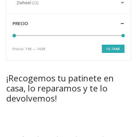
Zwheel
(23)
PRECIO
Precio:
10€
—
160€
FILTRAR
Precio
Precio
mínimo
máximo
¡Recogemos tu patinete en
casa, lo reparamos y te lo
devolvemos!
Get Special Offers and Savings
Get all the latest information on Events, Sales and Offers.