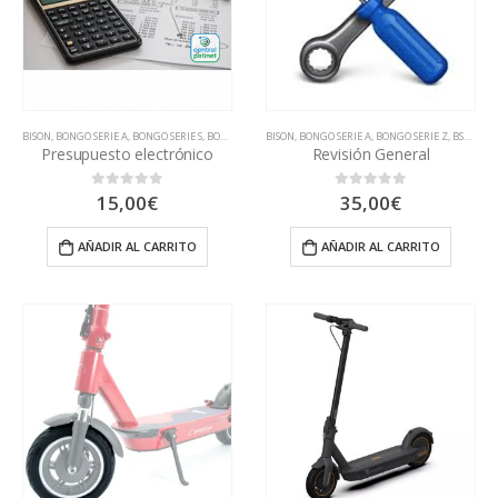
BISON
,
BONGO SERIE A
,
BONGO SERIE S
,
BONGO SERIE Z
BISON
,
BSK1000
,
BONGO SERIE A
,
CECOTEC
,
,
COUGAR
BONGO SERIE Z
,
DUALTRON
,
BSK1000
,
DUCA
,
Presupuesto electrónico
Revisión General
15,00
€
35,00
€
0
out of 5
0
out of 5
AÑADIR AL CARRITO
AÑADIR AL CARRITO