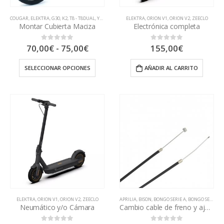
COUGAR
,
ELEKTRA
,
G30
,
K2
,
T8 - T8DUAL
,
YOU-GO XL MAX
ELEKTRA
,
ORION V1
,
ORION V2
,
ZEECLO
Montar Cubierta Maciza
Electrónica completa
Rango
70,00
€
-
75,00
€
155,00
€
0
out of 5
0
out of 5
de
precios:
SELECCIONAR OPCIONES
AÑADIR AL CARRITO
desde
70,00€
hasta
75,00€
ELEKTRA
,
ORION V1
,
ORION V2
,
ZEECLO
APRILIA
,
BISON
,
BONGO SERIE A
,
BONGO SERIE S
,
B
Neumático y/o Cámara
Cambio cable de freno y ajuste