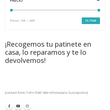
PRECIO
Precio:
10€
—
80€
FILTRAR
Precio
Precio
mínimo
máximo
¡Recogemos tu patinete en
casa, lo reparamos y te lo
devolvemos!
Get Special Offers and Savings
Get all the latest information on Events, Sales and Offers.
[contact-form-7 id=»1546″ title=»Formulario Suscripción»]