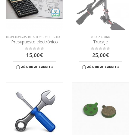
BISON
,
BONGO SERIE A
,
BONGO SERIE S
,
BONGO SERIE Z
,
BSK1000
,
CECOTEC
COUGAR
,
COUGAR
,
RINO
,
DUALTRON
,
DUCA
Presupuesto electrónico
Trucaje
15,00
€
25,00
€
0
out of 5
0
out of 5
AÑADIR AL CARRITO
AÑADIR AL CARRITO