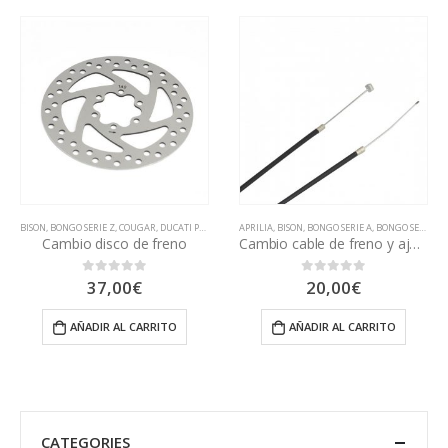
hasta
60,00€
BISON
,
BONGO SERIE Z
,
COUGAR
,
DUCATI PRO EVO
,
DUCATI PRO I
APRILIA
,
BISON
,
DUCATI PRO II
,
BONGO SERIE A
,
DUCATI SCRAMBLER C
,
BONGO SERIE S
,
B
Cambio disco de freno
Cambio cable de freno y ajuste
37,00
€
20,00
€
0
out of 5
0
out of 5
AÑADIR AL CARRITO
AÑADIR AL CARRITO
CATEGORIES