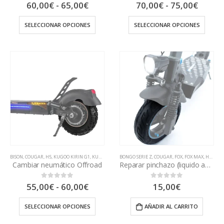
Rango
Rango
60,00
€
-
65,00
€
70,00
€
-
75,00
€
0
out of 5
0
out of 5
de
de
precios:
precio
SELECCIONAR OPCIONES
SELECCIONAR OPCIONES
desde
desde
60,00€
70,00
hasta
hasta
65,00€
75,00
BISON
,
COUGAR
,
H5
,
KUGOO KIRIN G1
,
KUGOO KIRIN M4
BONGO SERIE Z
,
RINO
,
SPEEDWAY, ROCKWAY Y CROSSOVER
,
COUGAR
,
FOX
,
FOX MAX
,
H5
,
K2
,
,
T
K
Cambiar neumático Offroad
Reparar pinchazo (liquido antipinchazos)
Rango
55,00
€
-
60,00
€
15,00
€
0
out of 5
0
out of 5
de
precios:
SELECCIONAR OPCIONES
AÑADIR AL CARRITO
desde
55,00€