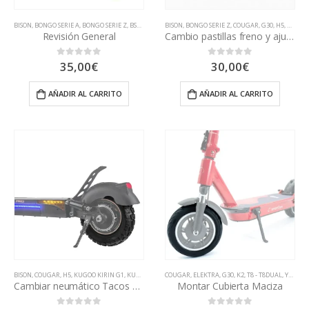
BISON
,
BONGO SERIE A
,
BONGO SERIE Z
,
BSK1000
,
COUGAR
BISON
,
,
DUALTRON
BONGO SERIE Z
,
ELEKTRA
,
COUGAR
,
G30
,
G30
,
JOYOR F1
,
H5
,
K2
,
K2
,
KUG
,
K
Revisión General
Cambio pastillas freno y ajuste
35,00
€
30,00
€
0
out of 5
0
out of 5
AÑADIR AL CARRITO
AÑADIR AL CARRITO
BISON
,
COUGAR
,
H5
,
KUGOO KIRIN G1
,
KUGOO KIRIN M4
COUGAR
,
RINO
,
ELEKTRA
,
SPEEDWAY, ROCKWAY Y CROSSOVER
,
G30
,
K2
,
T8 - T8DUAL
,
YOU-GO XL MAX
,
T
Cambiar neumático Tacos con gel antipinchazos
Montar Cubierta Maciza