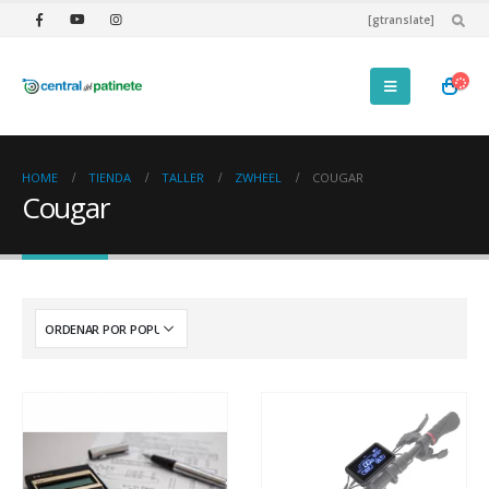
[gtranslate]
HOME
TIENDA
TALLER
ZWHEEL
COUGAR
Cougar