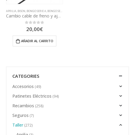
APRILIA
,
BISON
,
BONGO SERIE A
,
BONGO SERIE S
,
BONGO SERIE Z
,
BSK1000
,
COUGAR
,
DUCATI PRO EVO
,
Cambio cable de freno y ajuste
20,00
€
0
out of 5
AÑADIR AL CARRITO
CATEGORIES
Accesorios
(49)
Patinetes Eléctricos
(94)
Recambios
(258)
Seguros
(7)
Taller
(272)
Aprilia
(3)