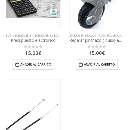
BISON
,
BONGO SERIE A
,
BONGO SERIE S
,
BONGO SERIE Z
BONGO SERIE Z
,
BSK1000
,
CECOTEC
,
COUGAR
,
COUGAR
,
FOX
,
FOX MAX
,
DUALTRON
,
H5
,
,
K2
DUCA
,
K
Presupuesto electrónico
Reparar pinchazo (liquido antipinchazos)
15,00
€
15,00
€
0
out of 5
0
out of 5
AÑADIR AL CARRITO
AÑADIR AL CARRITO