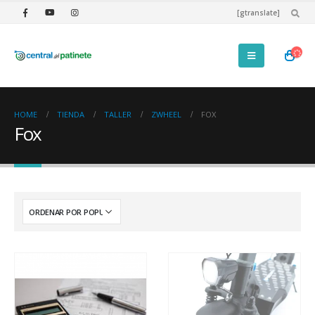
[gtranslate]
HOME
TIENDA
TALLER
ZWHEEL
FOX
Fox