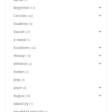
Brigmton
(16)
Cecotec
(42)
Dualtron
(6)
Ducati
(23)
e-twow
(5)
EcoXtrem
(44)
Hitway
(16)
Infiniton
(4)
Inokim
(2)
Jeep
(3)
joyor
(6)
Kugoo
(36)
MassCity
(7)
Movilidad reducida
(1)