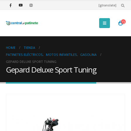
[gtranslate]
HOME
TIENDA
PATINETES ELÉCTRICOS
,
MOTOS INFANTILES
,
GASOLINA
GEPARD DELUXE SPORT TUNING
Gepard Deluxe Sport Tuning