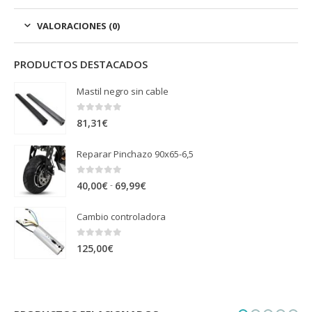
VALORACIONES (0)
PRODUCTOS DESTACADOS
Mastil negro sin cable
0
out of 5
81,31
€
Reparar Pinchazo 90x65-6,5
0
out of 5
Rango
-
40,00
€
69,99
€
de
Cambio controladora
precios:
desde
0
out of 5
125,00
€
40,00€
hasta
69,99€