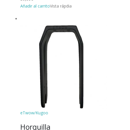
Añadir al carrito
Vista rápdia
eTwow/Kugoo
Horquilla