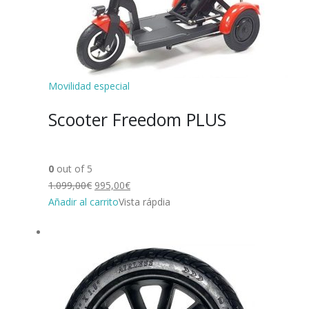
Movilidad especial
Scooter Freedom PLUS
0
out of 5
1.099,00€
995,00€
Añadir al carrito
Vista rápdia