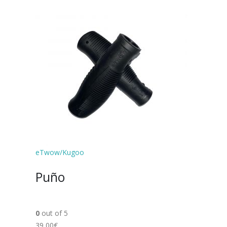
eTwow/Kugoo
Puño
0
out of 5
39,00€