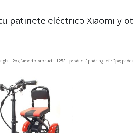
u patinete eléctrico Xiaomi y o
ight: -2px; }#porto-products-1258 li.product { padding-left: 2px; paddi