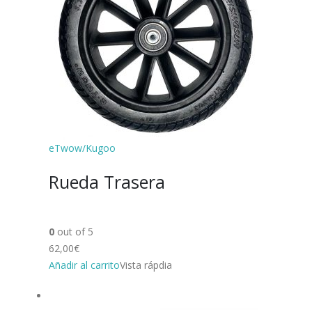
eTwow/Kugoo
Rueda Trasera
0
out of 5
62,00€
Añadir al carrito
Vista rápdia