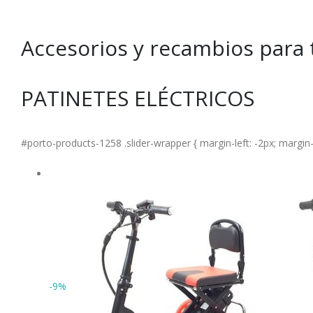
Accesorios y recambios para t
PATINETES ELÉCTRICOS
#porto-products-1258 .slider-wrapper { margin-left: -2px; margin-r
-9%