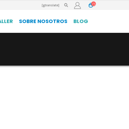
[gtranslate]
ALLER
SOBRE NOSOTROS
BLOG