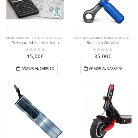
BISON
,
BONGO SERIE A
,
BONGO SERIE S
,
BONGO SERIE Z
BISON
,
BSK1000
,
BONGO SERIE A
,
CECOTEC
,
,
COUGAR
BONGO SERIE Z
,
DUALTRON
,
BSK1000
,
DUCA
,
Presupuesto electrónico
Revisión General
15,00
€
35,00
€
0
out of 5
0
out of 5
AÑADIR AL CARRITO
AÑADIR AL CARRITO