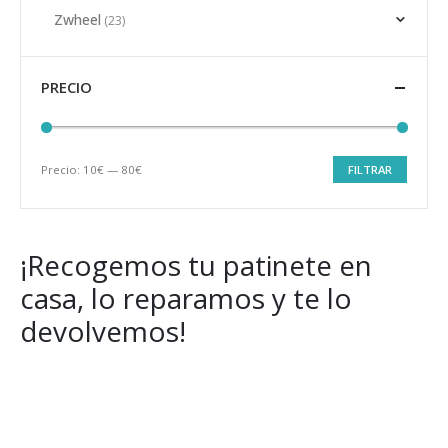
Zwheel
(23)
PRECIO
Precio:
10€
—
80€
FILTRAR
Precio
Precio
mínimo
máximo
¡Recogemos tu patinete en
casa, lo reparamos y te lo
devolvemos!
Get Special Offers and Savings
Get all the latest information on Events, Sales and Offers.