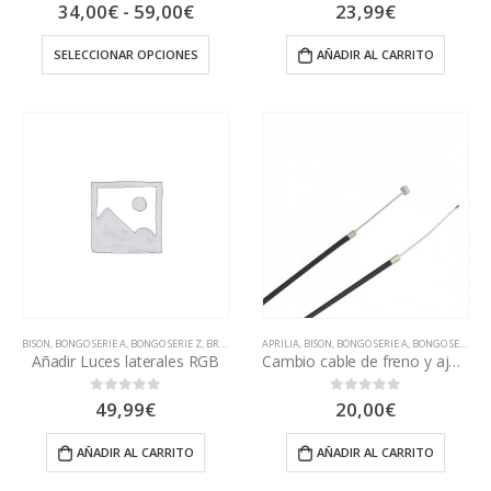
Rango
34,00
€
-
59,00
€
23,99
€
0
out of 5
0
out of 5
de
precios:
SELECCIONAR OPCIONES
AÑADIR AL CARRITO
desde
34,00€
hasta
59,00€
BISON
,
BONGO SERIE A
,
BONGO SERIE Z
,
BRIGMTON
,
APRILIA
MASSCITY
,
BISON
,
OUTSIDER
,
BONGO SERIE A
,
SKATEFLASH
,
BONGO SERIE S
,
SPARROW 16
,
B
Añadir Luces laterales RGB
Cambio cable de freno y ajuste
49,99
€
20,00
€
0
out of 5
0
out of 5
AÑADIR AL CARRITO
AÑADIR AL CARRITO