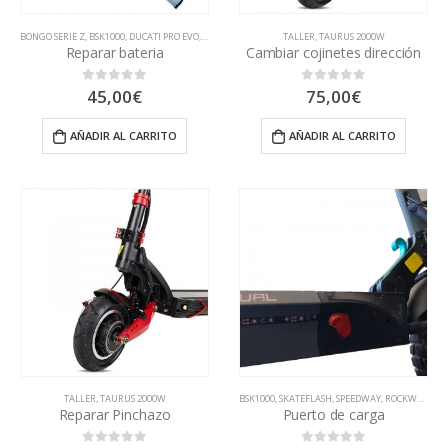
BONGO SERIE Z
,
BSK1000
,
DUCATI PRO EVO
,
DUCATI PRO I
,
DUCATI PRO II
TALLER
,
TAURUS 2000W
,
DUCATI SCRAMBLER CROSS-E
Reparar bateria
Cambiar cojinetes dirección
45,00
€
75,00
€
0
out of 5
0
out of 5
AÑADIR AL CARRITO
AÑADIR AL CARRITO
TALLER
,
TAURUS 2000W
BSK1000
,
SKATEFLASH
,
SPEEDWAY, ROCKWAY Y CROSSOVER
Reparar Pinchazo
Puerto de carga