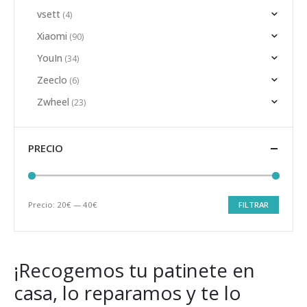
vsett
(4)
Xiaomi
(90)
YouIn
(34)
Zeeclo
(6)
Zwheel
(23)
PRECIO
Precio:
20€
—
40€
FILTRAR
Precio
Precio
mínimo
máximo
¡Recogemos tu patinete en
casa, lo reparamos y te lo