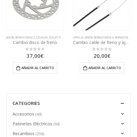
BISON
,
BONGO SERIE Z
,
COUGAR
,
DUCATI PRO EVO
,
DUCATI PRO I
APRILIA
,
BISON
,
DUCATI PRO II
,
BONGO SERIE A
,
DUCATI SCRAMBLER C
,
BONGO SERIE S
,
B
Cambio disco de freno
Cambio cable de freno y ajuste
37,00
€
20,00
€
0
out of 5
0
out of 5
AÑADIR AL CARRITO
AÑADIR AL CARRITO
CATEGORIES
Accesorios
(49)
Patinetes Eléctricos
(94)
Recambios
(258)