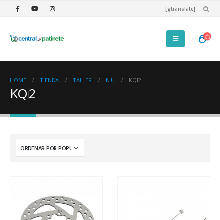
[gtranslate]
HOME
TIENDA
TALLER
NIU
KQI2
KQi2