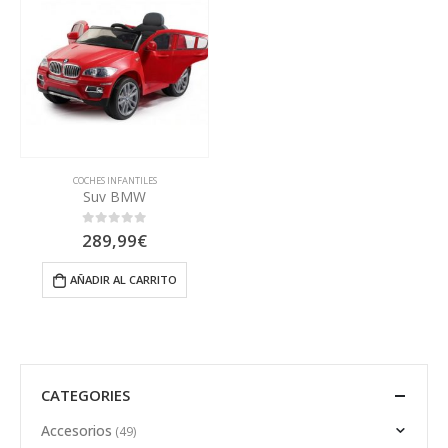
COCHES INFANTILES
Suv BMW
289,99
€
0
out of 5
AÑADIR AL CARRITO
CATEGORIES
Accesorios
(49)