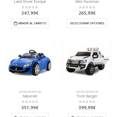
Land Rover Evoque
Mini Paceman
347,99
€
265,99
€
0
out of 5
0
out of 5
AÑADIR AL CARRITO
SELECCIONAR OPCIONES
COCHES INFANTILES
COCHES INFANTILES
Maserati
Ford Ranger
351,99
€
399,99
€
0
out of 5
0
out of 5