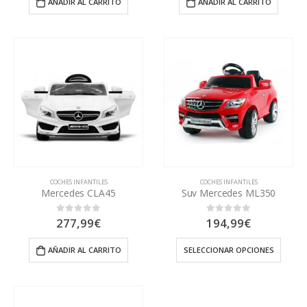
AÑADIR AL CARRITO
AÑADIR AL CARRITO
COCHES INFANTILES
COCHES INFANTILES
Mercedes CLA45
Suv Mercedes ML350
277,99
€
194,99
€
0
out of 5
0
out of 5
AÑADIR AL CARRITO
SELECCIONAR OPCIONES