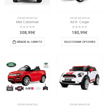
COCHES INFANTILES
COCHES INFANTILES
Mini Coberman
Ad R- Coupe
308,99
€
180,99
€
0
out of 5
0
out of 5
AÑADIR AL CARRITO
SELECCIONAR OPCIONES
COCHES INFANTILES
COCHES INFANTILES