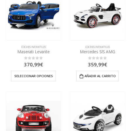
COCHES INFANTILES
COCHES INFANTILES
Maserati Levante
Mercedes SlS AMG
370,99
€
359,99
€
0
out of 5
0
out of 5
SELECCIONAR OPCIONES
AÑADIR AL CARRITO