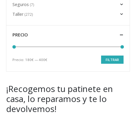
Seguros
(7)
Taller
(272)
PRECIO
Precio:
180€
—
400€
FILTRAR
Precio
Precio
mínimo
máximo
¡Recogemos tu patinete en
casa, lo reparamos y te lo
devolvemos!
Get Special Offers and Savings
Get all the latest information on Events, Sales and Offers.