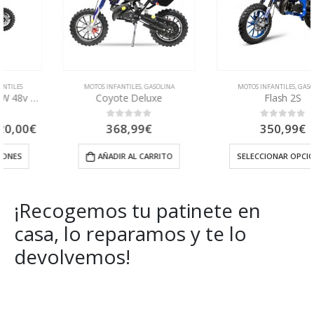
MOTOS INFANTILES
,
GASOLINA
MOTOS INFANTILES
,
GASOLINA
Coyote Deluxe
Flash 2S
ango
368,99
€
350,99
€
0
out of 5
0
out of 5
e
ecios:
AÑADIR AL CARRITO
SELECCIONAR OPCIONES
esde
270,00€
sta
320,00€
¡Recogemos tu patinete en
casa, lo reparamos y te lo
devolvemos!
Get Special Offers and Savings
Get all the latest information on Events, Sales and Offers.