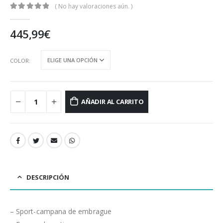
( No hay valoraciones aún. )
0
out of 5
445,99
€
COLOR
AÑADIR AL CARRITO
DESCRIPCIÓN
– Sport-campana de embrague