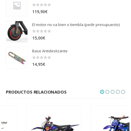
0
out of 5
119,90
€
El motor no va bien o tiembla (pedir presupuesto)
0
out of 5
15,00
€
Base Antideslizante
0
out of 5
14,95
€
PRODUCTOS RELACIONADOS