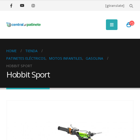
[gtranslate]
HOME
TIENDA
PATINETES ELÉCTRICOS
,
MOTOS INFANTILES
,
GASOLINA
HOBBIT SPORT
Hobbit Sport