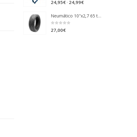
0
out of 5
Rango
-
24,95
€
24,99
€
29,99€
de
hasta
Neumático 10"x2,7 65 tubeless Chaoyang
precios:
59,99€
desde
0
out of 5
27,00
€
24,95€
hasta
24,99€