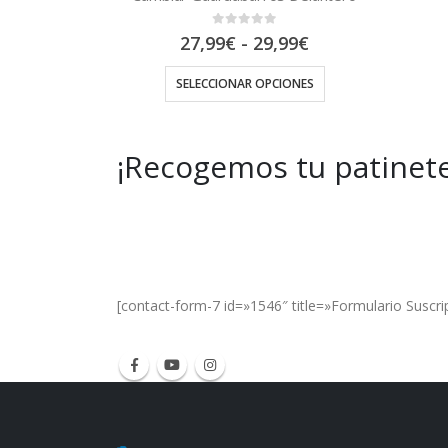
0
out of 5
Rango
Rango
99
€
34,95
€
-
39,95
€
de
de
precios:
precios:
IONES
SELECCIONAR OPCIONES
desde
desde
27,99€
34,95€
hasta
hasta
29,99€
39,95€
¡Recogemos tu patinete
Get Special Offers and Savings
Get all the latest information on Events, Sal
[contact-form-7 id=»1546″ title=»Formulario Suscri