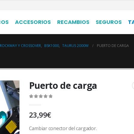
COS
ACCESORIOS
RECAMBIOS
SEGUROS
T
 ROCKWAY Y CROSSOVER
,
BSK1000
,
TAURUS 2000W
PUERTO DE CARGA
Puerto de carga
0
out of 5
23,99
€
Cambiar conector del cargador.