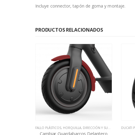
Incluye connector, tapón de goma y montaje.
PRODUCTOS RELACIONADOS
CIÓN Y SUSPENSIÓN
DUCATI PRO EVO
,
TALLER
,
TODAS LAS REAPARACIONES
,
PINCHAZO Y RUEDAS
,
TALLER
,
TIPO XIAOMI
FALLO E
,
TIP
 Delantero
Cambiar neumático
Cambi