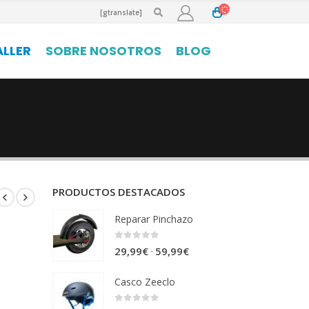
[gtranslate]
ALLER
SOBRE NOSOTROS
BLOG
PRODUCTOS DESTACADOS
Reparar Pinchazo
0
out of 5
Rango
-
29,99
€
59,99
€
de
Casco Zeeclo
precios:
desde