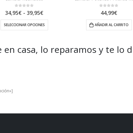
0
out of 5
0
out of 5
44,99
€
9,95
€
AÑADIR AL CARRITO
AÑADIR AL CARRITO
 en casa, lo reparamos y te lo 
es and Offers.
pción»]