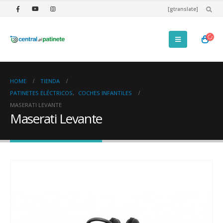
[gtranslate]
HOME
TIENDA
PATINETES ELÉCTRICOS
,
COCHES INFANTILES
MASERATI LEVANTE
Maserati Levante