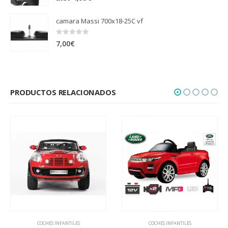
precio
precio
camara Massi 700x18-25C vf
original
actual
era:
es:
0
out of 5
7,00
€
5,95€.
4,95€.
PRODUCTOS RELACIONADOS
COCHES INFANTILES
COCHES INFANTILES