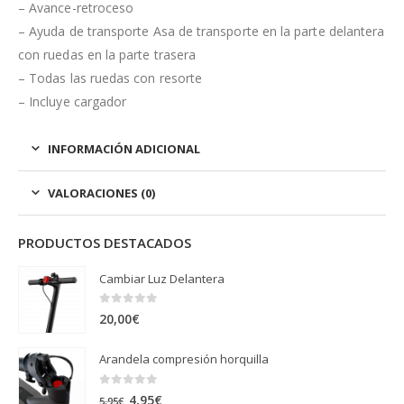
– Avance-retroceso
– Ayuda de transporte Asa de transporte en la parte delantera
con ruedas en la parte trasera
– Todas las ruedas con resorte
– Incluye cargador
INFORMACIÓN ADICIONAL
VALORACIONES (0)
PRODUCTOS DESTACADOS
Cambiar Luz Delantera
0
out of 5
20,00
€
Arandela compresión horquilla
0
out of 5
El
El
4,95
€
5,95
€