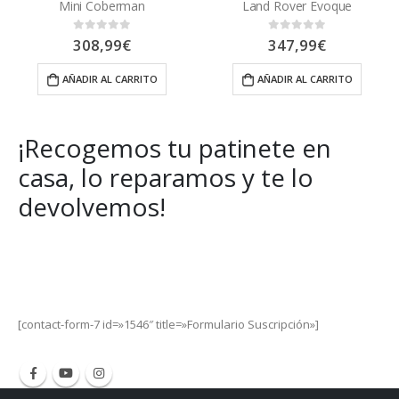
Mini Coberman
Land Rover Evoque
308,99
€
347,99
€
0
out of 5
0
out of 5
AÑADIR AL CARRITO
AÑADIR AL CARRITO
¡Recogemos tu patinete en
casa, lo reparamos y te lo
devolvemos!
Get Special Offers and Savings
Get all the latest information on Events, Sales and Offers.
[contact-form-7 id=»1546″ title=»Formulario Suscripción»]