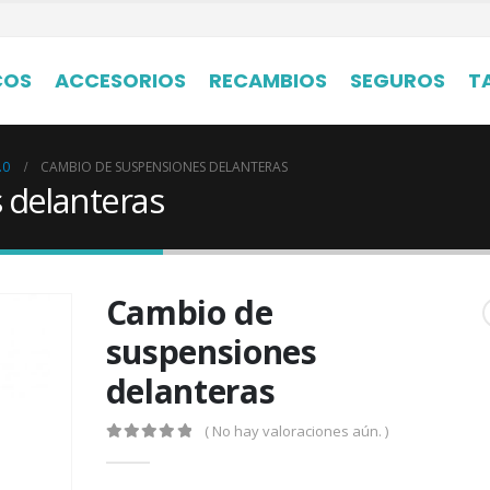
COS
ACCESORIOS
RECAMBIOS
SEGUROS
T
.0
CAMBIO DE SUSPENSIONES DELANTERAS
 delanteras
Cambio de
suspensiones
delanteras
( No hay valoraciones aún. )
0
out of 5