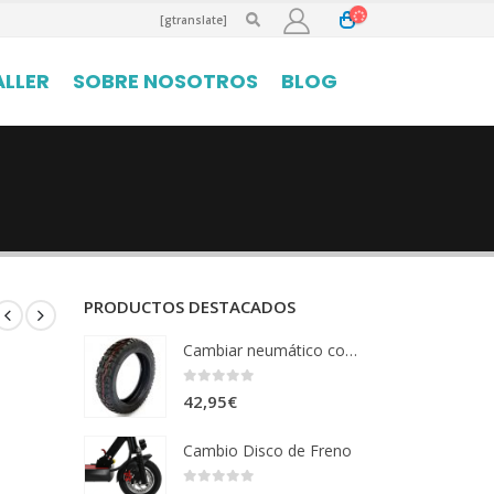
[gtranslate]
ALLER
SOBRE NOSOTROS
BLOG
PRODUCTOS DESTACADOS
Cambiar neumático con tacos
0
out of 5
42,95
€
Cambio Disco de Freno