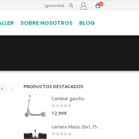
[gtranslate]
ALLER
SOBRE NOSOTROS
BLOG
PRODUCTOS DESTACADOS
Cambiar gancho
0
out of 5
12,99
€
camara Massi 26x1,75-2,125 vf