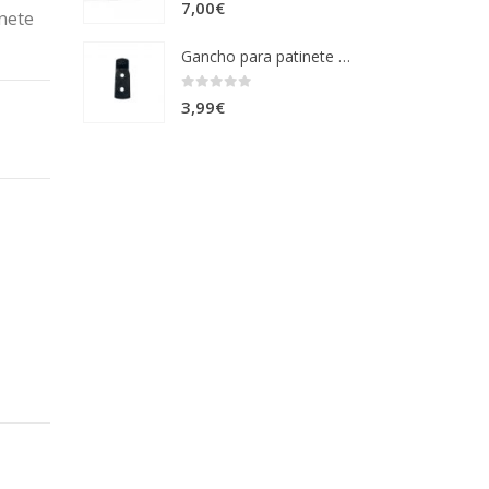
0
out of 5
7,00
€
nete
Gancho para patinete modelo outsider cecotec
0
out of 5
3,99
€