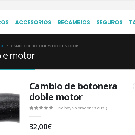
COS
ACCESORIOS
RECAMBIOS
SEGUROS
T
.0
CAMBIO DE BOTONERA DOBLE MOTOR
le motor
Cambio de botonera
doble motor
( No hay valoraciones aún. )
0
out of 5
32,00
€