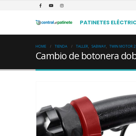
PATINETES ELÉCTRI
HOME
TIENDA
TALLER
,
SABWAY
,
TWIN MOTOR 2
Cambio de botonera dob