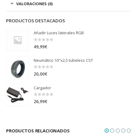
VALORACIONES (0)
PRODUCTOS DESTACADOS
Añadir Luces laterales RGB
0
out of 5
49,99
€
Neumático 10"x2,5 tubeless CST
0
out of 5
20,00
€
Cargador
0
out of 5
26,99
€
PRODUCTOS RELACIONADOS