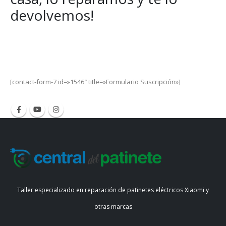
devolvemos!
Get Special Offers and Savings
Get all the latest information on Events, Sales and Offers.
[contact-form-7 id=»1546″ title=»Formulario Suscripción»]
Taller especializado en reparación de patinetes eléctricos Xiaomi y
otras marcas