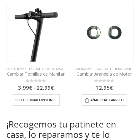
1.680,00€
FALLO EN MANILLAR
,
TALLER
,
TODAS LAS REAPARACIONES
PINCHAZO Y RUEDAS
,
TALLER
,
TODAS LAS REAPARACIONES
Cambiar Tornillos de Manillar
Cambiar Arandela de Motor
Rango
3,99
€
-
22,99
€
12,95
€
0
out of 5
0
out of 5
de
precios:
SELECCIONAR OPCIONES
AÑADIR AL CARRITO
desde
3,99€
hasta
22,99€
¡Recogemos tu patinete en
casa, lo reparamos y te lo