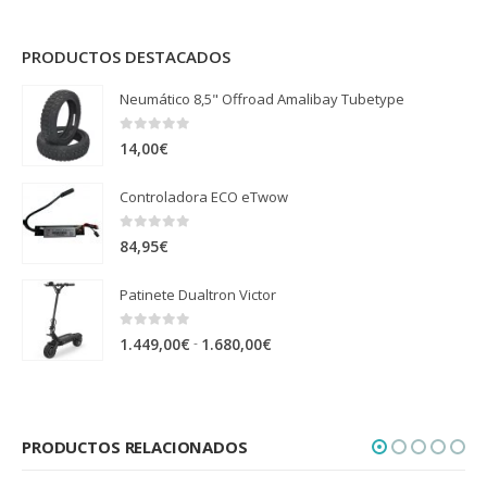
hasta
39,95€
PRODUCTOS DESTACADOS
Neumático 8,5" Offroad Amalibay Tubetype
0
out of 5
14,00
€
Controladora ECO eTwow
0
out of 5
84,95
€
Patinete Dualtron Victor
0
out of 5
Rango
-
1.449,00
€
1.680,00
€
de
precios:
desde
PRODUCTOS RELACIONADOS
1.449,00€
hasta