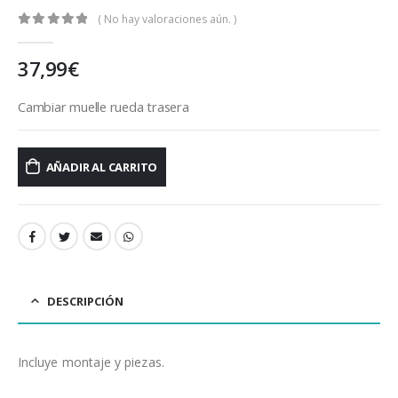
( No hay valoraciones aún. )
0
out of 5
37,99
€
Cambiar muelle rueda trasera
AÑADIR AL CARRITO
DESCRIPCIÓN
Incluye montaje y piezas.