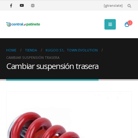
[gtranslate]
HOME
TIENDA
KUGOO S1
,
TOWN EVOLUTION
CAMBIAR SUSPENSIÓN TRASERA
Cambiar suspensión trasera