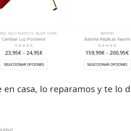
BATERIAS
TALLER
,
TODAS LAS REAPARACION
Batería Réplicas Xiaomi
Cambiar Conector Carg
0
out of 5
0
out of 5
Rango
159,99
€
-
200,95
€
36,95
€
de
precios:
SELECCIONAR OPCIONES
AÑADIR AL CARRITO
desde
159,99€
hasta
200,95€
 en casa, lo reparamos y te lo 
es and Offers.
pción»]