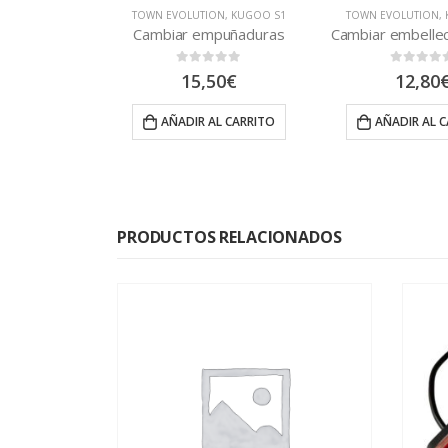
TOWN EVOLUTION
,
KUGOO S1
TOWN EVOLUTION
,
Cambiar empuñaduras
0
out of 5
0
out of 5
15,50
€
12,80
AÑADIR AL CARRITO
AÑADIR AL 
PRODUCTOS RELACIONADOS