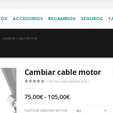
COS
ACCESORIOS
RECAMBIOS
SEGUROS
T
CAMBIAR CABLE MOTOR
Cambiar cable motor
( No hay valoraciones aún. )
0
out of 5
Rango
75,00
€
-
105,00
€
de
precios:
SUSTITUIR SENSORES MOTOR