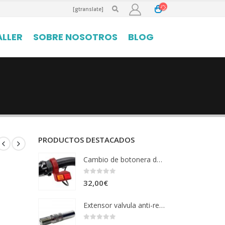
[gtranslate]
ALLER
SOBRE NOSOTROS
BLOG
PRODUCTOS DESTACADOS
Cambio de botonera doble motor
0
out of 5
32,00
€
Extensor valvula anti-retorno