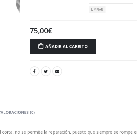
desde
75,00€
LIMPIAR
hasta
105,00€
75,00
€
AÑADIR AL CARRITO
VALORACIONES (0)
ud corta, no se permite la reparación, puesto que siempre se rompe e