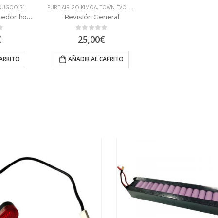
KUGOO S1
PURE AIR GO KIMOA
,
TOWN EVOLUTION
,
VSETT EAGLE
,
VSETT MINI
,
VSE
Cambiar embellecedor horquilla
Revisión General
0
out of 5
€
25,00
€
CARRITO
AÑADIR AL CARRITO