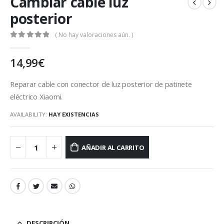
Cambiar cable luz
posterior
( No hay valoraciones aún. )
0
out of 5
14,99
€
Reparar cable con conector de luz posterior de patinete
eléctrico Xiaomi.
AVAILABILITY:
HAY EXISTENCIAS
AÑADIR AL CARRITO
DESCRIPCIÓN