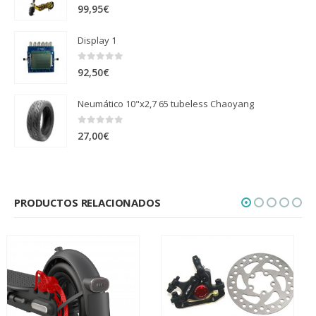
0
out of 5
99,95
€
Display 1
0
out of 5
92,50
€
Neumático 10"x2,7 65 tubeless Chaoyang
0
out of 5
27,00
€
PRODUCTOS RELACIONADOS