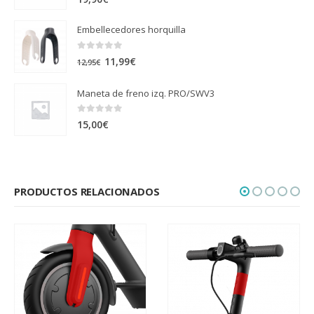
Embellecedores horquilla
0
out of 5
El
El
11,99
€
12,95
€
precio
precio
Maneta de freno izq. PRO/SWV3
original
actual
era:
es:
0
out of 5
15,00
€
12,95€.
11,99€.
PRODUCTOS RELACIONADOS