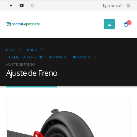
[gtranslate]
HOME
TIENDA
TALLER
,
FALLO FRENO
,
TIPO XIAOMI
,
TIPO XIAOMI
AJUSTE DE FRENO
Ajuste de Freno