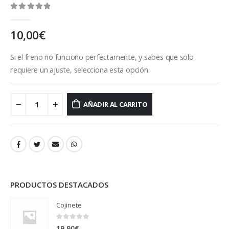
0
out of 5
10,00
€
Si el freno no funciono perfectamente, y sabes que solo
requiere un ajuste, selecciona esta opción.
AÑADIR AL CARRITO
PRODUCTOS DESTACADOS
Cojinete
0
out of 5
19,90
€