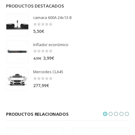
PRODUCTOS DESTACADOS
camara 600A 24x13-8
0
out of 5
5,50
€
Inflador económico
0
out of 5
El
El
3,99
€
4,99
€
precio
precio
Mercedes CLA45
original
actual
era:
es:
0
out of 5
277,99
€
4,99€.
3,99€.
PRODUCTOS RELACIONADOS