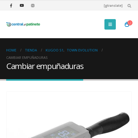
[gtranslate]
HOME
TIENDA
KUGOO S1
,
TOWN EVOLUTION
CAMBIAR EMPUÑADURAS
Cambiar empuñaduras