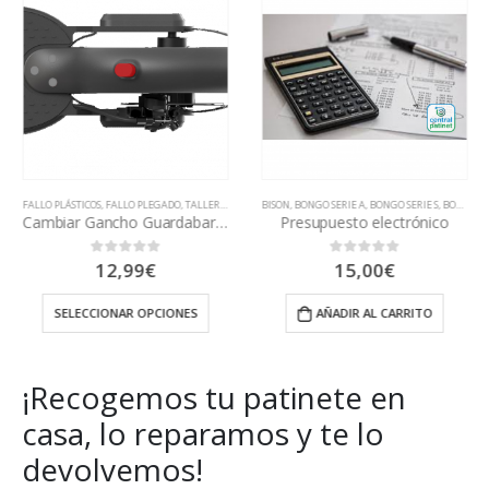
FALLO PLÁSTICOS
,
FALLO PLEGADO
,
TALLER
,
TODAS LAS REAPARACIONES
BISON
,
BONGO SERIE A
,
BONGO SERIE S
,
BONGO SERIE Z
Cambiar Gancho Guardabarros
Presupuesto electrónico
12,99
€
15,00
€
0
out of 5
0
out of 5
SELECCIONAR OPCIONES
AÑADIR AL CARRITO
¡Recogemos tu patinete en
casa, lo reparamos y te lo
devolvemos!