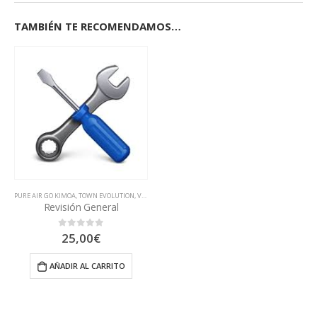
TAMBIÉN TE RECOMENDAMOS…
PURE AIR GO KIMOA
,
TOWN EVOLUTION
,
VSETT EAGLE
,
VSETT MINI
,
VSETT V10
,
VSETT10+
,
VSETT11+
,
V
Revisión General
25,00
€
0
out of 5
AÑADIR AL CARRITO