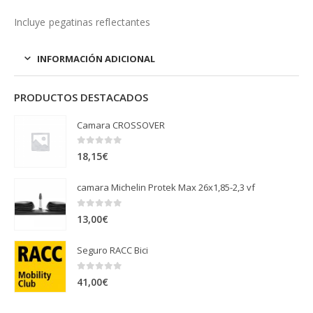
Incluye pegatinas reflectantes
INFORMACIÓN ADICIONAL
PRODUCTOS DESTACADOS
Camara CROSSOVER
0
out of 5
18,15
€
camara Michelin Protek Max 26x1,85-2,3 vf
0
out of 5
13,00
€
Seguro RACC Bici
0
out of 5
41,00
€