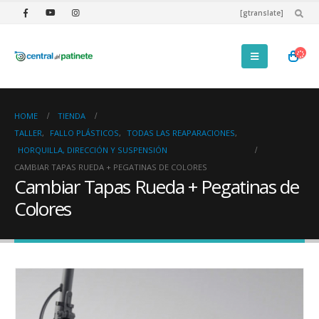
[gtranslate]
HOME
TIENDA
TALLER
,
FALLO PLÁSTICOS
,
TODAS LAS REAPARACIONES
,
HORQUILLA, DIRECCIÓN Y SUSPENSIÓN
CAMBIAR TAPAS RUEDA + PEGATINAS DE COLORES
Cambiar Tapas Rueda + Pegatinas de
Colores