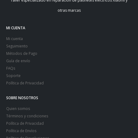
Taller especializado en reparación de patinetes eléctricos Xiaomi y
otras marcas
MI CUENTA
Mi cuenta
Seguimiento
Métodos de Pago
Guía de envío
FAQs
Soporte
Política de Privacidad
SOBRE NOSOTROS
Quien somos
Términos y condiciones
Política de Privacidad
Política de Envíos
Política de Devoluciones