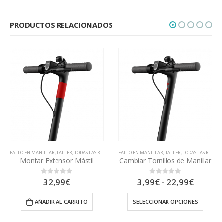
PRODUCTOS RELACIONADOS
FALLO EN MANILLAR
,
TALLER
,
TODAS LAS REAPARACIONES
FALLO ELECTRÓNICO
,
TALLER
Cambiar Tornillos de Manillar
No enciende (pedir presupuesto)
Rango
3,99
€
-
22,99
€
15,00
€
0
out of 5
0
out of 5
de
precios:
SELECCIONAR OPCIONES
AÑADIR AL CARRITO
desde
3,99€
hasta