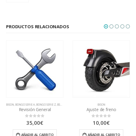
PRODUCTOS RELACIONADOS
, ROCKWAY Y CROSSOVER
NGO SERIE A
,
BONGO SERIE Z
,
BSK1000
,
COUGAR
,
DUALTRON
,
BISON
ELEKTRA
,
G30
,
JOYOR F1
,
K2
,
KUGOO KIRIN G
APRILIA
,
CO
Revisión General
Ajuste de freno
35,00
€
10,00
€
0
out of 5
0
out of 5
AÑADIR AL CARRITO
AÑADIR AL CARRITO