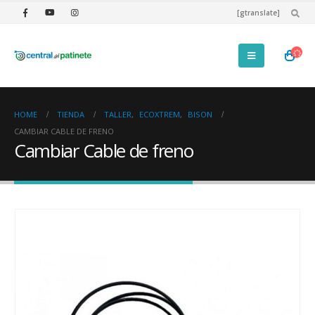
[gtranslate]
HOME
TIENDA
TALLER
,
ECOXTREM
,
BISON
CAMBIAR CABLE DE FRENO
Cambiar Cable de freno