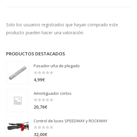
Solo los usuarios registrados que hayan comprado este
producto pueden hacer una valoración.
PRODUCTOS DESTACADOS
Pasador uña de plegado
0
out of 5
4,99
€
Amortiguador cortos
0
out of 5
20,76
€
Control de luces SPEEDWAY y ROCKWAY
0
out of 5
32,00
€