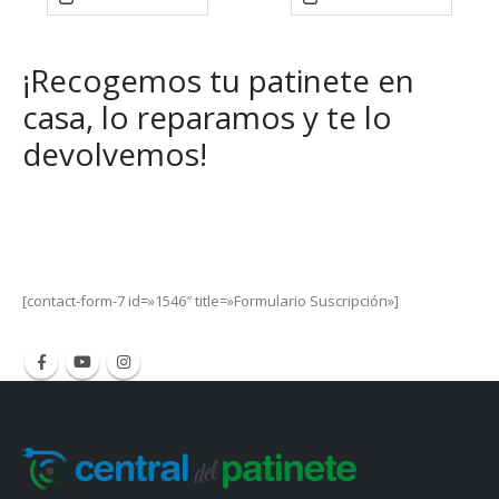
¡Recogemos tu patinete en
casa, lo reparamos y te lo
devolvemos!
Get Special Offers and Savings
Get all the latest information on Events, Sales and Offers.
[contact-form-7 id=»1546″ title=»Formulario Suscripción»]