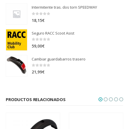
Intermitente tras. dos torn SPEEDWAY
0
out of 5
18,15
€
Seguro RACC Scoot Asist
0
out of 5
59,00
€
Cambiar guardabarros trasero
0
out of 5
21,99
€
PRODUCTOS RELACIONADOS