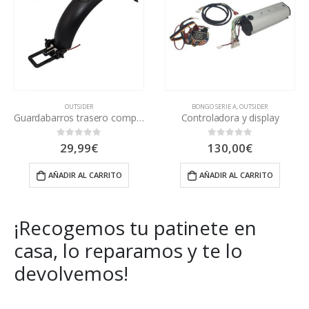
TON CITYJAM PRO
Y ES2
,
FALLO ELECTRÓNICO
,
JOYOR F1
BONGO SERIE A
,
FOX
,
KUGOO S1
,
FOX MAX
,
OUTSIDER
,
OUTSIDER
,
G30
,
H5
,
,
PURE AIR GO KIMOA
INFINITON CITYJAM PRO
,
TIPO XIAOMI
,
INOKIM
OUTSIDER
,
,
JOYOR
TIPO XIAOMI
,
JOYOR F1
,
TODAS 
,
K2
,
Guardabarros trasero completo
Controladora y display
Gancho
130,00
€
6,99
€
0
out of 5
0
out of 5
AÑADIR AL CARRITO
AÑADIR AL CARRITO
¡Recogemos tu patinete en
casa, lo reparamos y te lo
devolvemos!