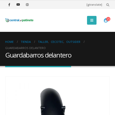
[gtranslate]
HOME
TIENDA
TALLER
,
CECOTEC
,
OUTSIDER
GUARDABARROS DELANTERO
Guardabarros delantero