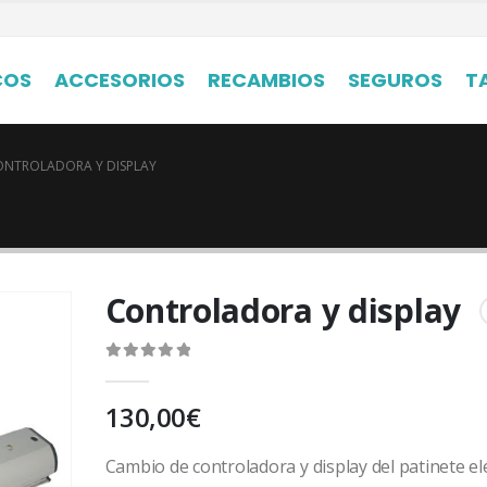
COS
ACCESORIOS
RECAMBIOS
SEGUROS
T
ONTROLADORA Y DISPLAY
Controladora y display
0
out of 5
130,00
€
Cambio de controladora y display del patinete el