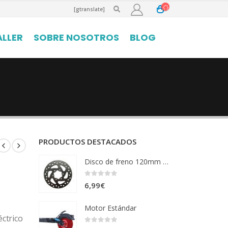
[gtranslate]
ALLER
SOBRE NOSOTROS
BLOG
PRODUCTOS DESTACADOS
Disco de freno 120mm de 6 agujeros
0
out of 5
6,99
€
Motor Estándar
éctrico