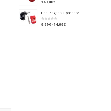
0
out of 5
140,00
€
Uña Plegado + pasador
0
out of 5
Rango
-
9,99
€
14,99
€
de
precios:
desde
9,99€
hasta
14,99€