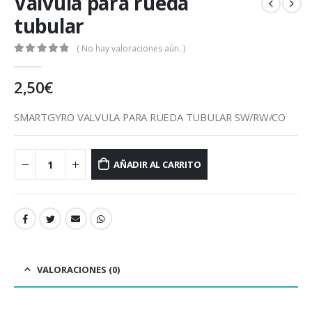
Valvula para rueda
tubular
( No hay valoraciones aún. )
0
out of 5
2,50
€
SMARTGYRO VALVULA PARA RUEDA TUBULAR SW/RW/CO
AÑADIR AL CARRITO
VALORACIONES (0)