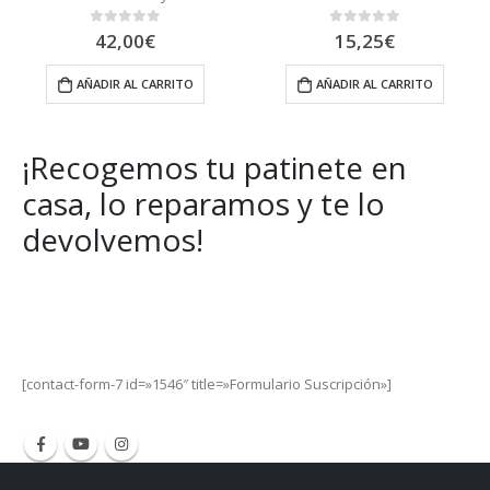
42,00
€
15,25
€
0
out of 5
0
out of 5
AÑADIR AL CARRITO
AÑADIR AL CARRITO
.
¡Recogemos tu patinete en
casa, lo reparamos y te lo
devolvemos!
Get Special Offers and Savings
Get all the latest information on Events, Sales and Offers.
[contact-form-7 id=»1546″ title=»Formulario Suscripción»]