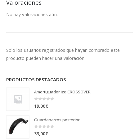
Valoraciones
No hay valoraciones aún.
Solo los usuarios registrados que hayan comprado este
producto pueden hacer una valoración.
PRODUCTOS DESTACADOS
Amortiguador izq CROSSOVER
0
out of 5
19,00
€
Guardabarros posterior
0
out of 5
33,00
€