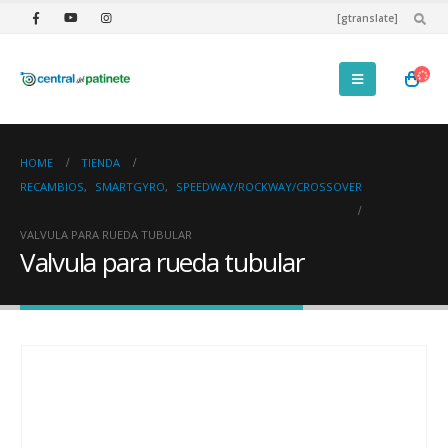
[gtranslate]
HOME
TIENDA
RECAMBIOS
,
SMARTGYRO
,
SPEEDWAY/ROCKWAY/CROSSOVER
VALVULA PARA RUEDA TUBULAR
Valvula para rueda tubular