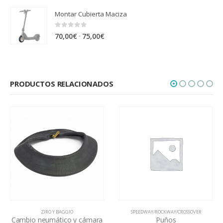
Montar Cubierta Maciza
0
out of 5
Rango
-
70,00
€
75,00
€
de
precios:
desde
PRODUCTOS RELACIONADOS
70,00€
hasta
75,00€
ZIRO Y BAGGIO
SPEEDWAY/ROCKWAY/CROSSOVER
Cambio neumático y cámara
Puños