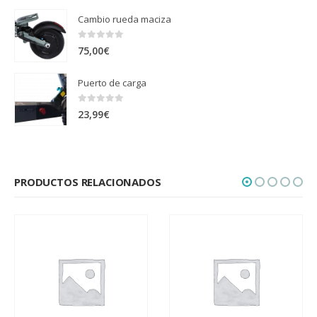
Cambio rueda maciza
0
out of 5
75,00
€
Puerto de carga
0
out of 5
23,99
€
PRODUCTOS RELACIONADOS