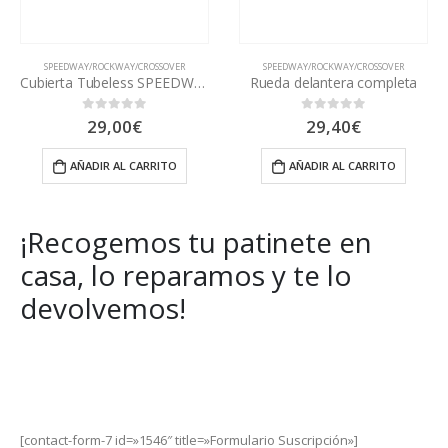
R
SPEEDWAY/ROCKWAY/CROSSOVER
SPEEDWAY/ROCKWAY/CROSSOVER
Cubierta Tubeless SPEEDWAY
Rueda delantera completa
Camara CROSSOVER
29,40
€
18,15
€
0
out of 5
0
out of 5
AÑADIR AL CARRITO
AÑADIR AL CARRITO
¡Recogemos tu patinete en
casa, lo reparamos y te lo
devolvemos!
Get Special Offers and Savings
Get all the latest information on Events, Sales and Offers.
[contact-form-7 id=»1546″ title=»Formulario Suscripción»]