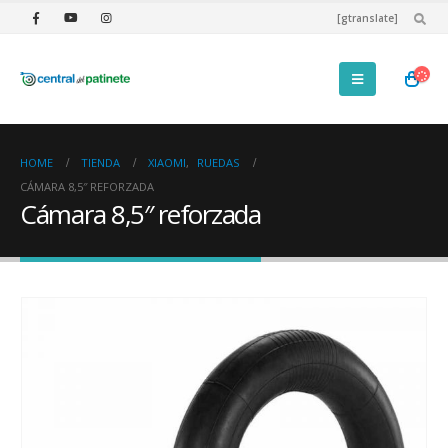
[gtranslate]
HOME
TIENDA
XIAOMI
,
RUEDAS
CÁMARA 8,5″ REFORZADA
Cámara 8,5″ reforzada