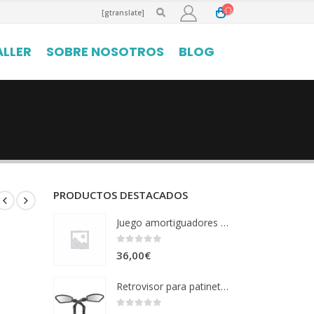
[gtranslate]
ALLER
SOBRE NOSOTROS
BLOG
PRODUCTOS DESTACADOS
Juego amortiguadores delantero CROSSOVER
0
out of 5
36,00
€
Retrovisor para patinetes Izquierda y Derecha