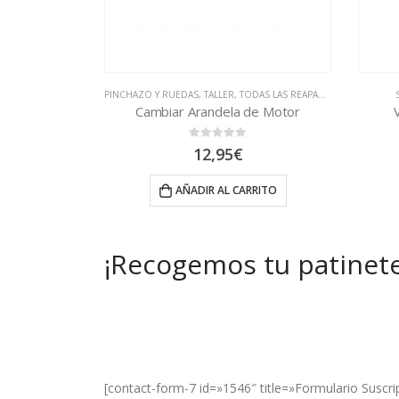
S LAS REAPARACIONES
SPEEDWAY/ROCKWAY/CROSSOVER
de Motor
Valvula para rueda tubular
0
out of 5
2,50
€
RITO
AÑADIR AL CARRITO
¡Recogemos tu patinete
Get Special Offers and Savings
Get all the latest information on Events, Sal
[contact-form-7 id=»1546″ title=»Formulario Suscri