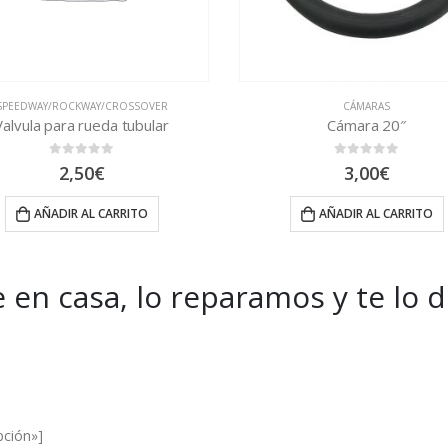
CÁMARAS
SPEEDWAY/ROCKWAY/CROSSOVE
Cámara 20″
Rueda delantera comple
0
out of 5
0
out of 5
3,00
€
29,40
€
AÑADIR AL CARRITO
AÑADIR AL CARRITO
 en casa, lo reparamos y te lo 
es and Offers.
pción»]