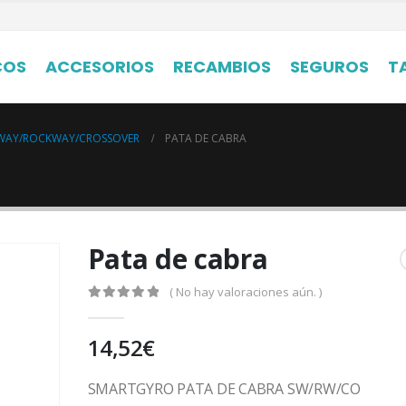
COS
ACCESORIOS
RECAMBIOS
SEGUROS
T
WAY/ROCKWAY/CROSSOVER
PATA DE CABRA
Pata de cabra
( No hay valoraciones aún. )
0
out of 5
14,52
€
SMARTGYRO PATA DE CABRA SW/RW/CO