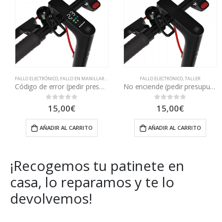
FALLO ELECTRÓNICO
,
FALLO EN MANILLAR
,
TALLER
,
TODAS LAS REAPARACIONES
FALLO ELECTRÓNICO
,
TALLER
Código de error (pedir presupuesto)
No enciende (pedir presupuesto)
15,00
€
15,00
€
0
out of 5
0
out of 5
AÑADIR AL CARRITO
AÑADIR AL CARRITO
¡Recogemos tu patinete en
casa, lo reparamos y te lo
devolvemos!