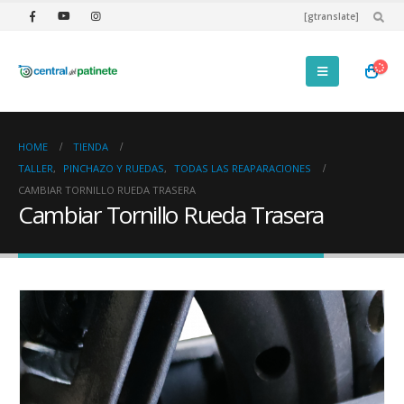
[gtranslate]
HOME
TIENDA
TALLER
,
PINCHAZO Y RUEDAS
,
TODAS LAS REAPARACIONES
CAMBIAR TORNILLO RUEDA TRASERA
Cambiar Tornillo Rueda Trasera