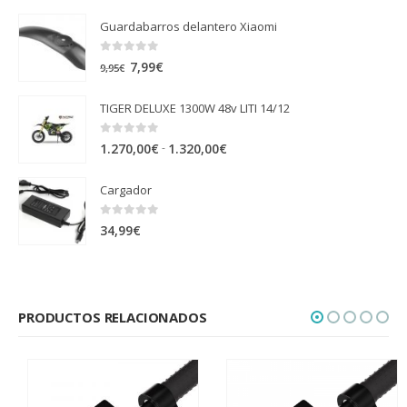
Guardabarros delantero Xiaomi
0
out of 5
El
El
7,99
€
9,95
€
precio
precio
TIGER DELUXE 1300W 48v LITI 14/12
original
actual
era:
es:
0
out of 5
Rango
-
1.270,00
€
1.320,00
€
9,95€.
7,99€.
de
Cargador
precios:
desde
0
out of 5
34,99
€
1.270,00€
hasta
1.320,00€
PRODUCTOS RELACIONADOS