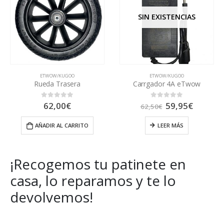
SIN EXISTENCIAS
ETWOW/KUGOO
ETWOW/KUGOO
Carrgador 4A eTwow
Puño
El
El
59,95
€
39,00
€
0
out of 5
0
out of 5
62,50
€
precio
precio
original
actual
LEER MÁS
AÑADIR AL CARRITO
era:
es:
62,50€.
59,95€.
¡Recogemos tu patinete en
casa, lo reparamos y te lo
devolvemos!