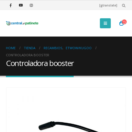
[gtranslate]
HOME
TIENDA
RECAMBIOS
,
ETWOW/KUGOO
CONTROLADORA BOOSTER
Controladora booster