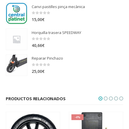
Canvi pastilles pinça mecànica
0
out of 5
15,00
€
Horquilla trasera SPEEDWAY
0
out of 5
40,66
€
Reparar Pinchazo
0
out of 5
25,00
€
PRODUCTOS RELACIONADOS
-4%