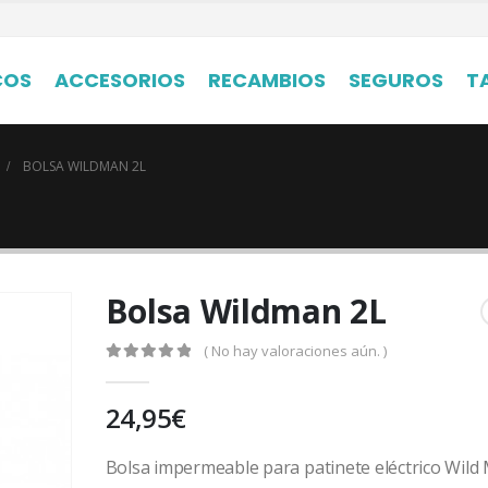
COS
ACCESORIOS
RECAMBIOS
SEGUROS
T
BOLSA WILDMAN 2L
Bolsa Wildman 2L
( No hay valoraciones aún. )
0
out of 5
24,95
€
Bolsa impermeable para patinete eléctrico Wild