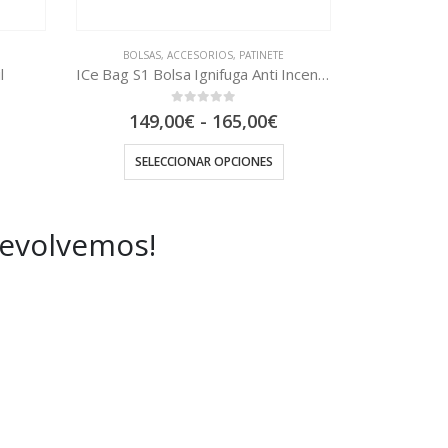
BOLSAS
,
ACCESORIOS
,
PATINETE
l
ICe Bag S1 Bolsa Ignifuga Anti Incendios Para Transporte y Almacenaje
0
out of 5
Rango
149,00
€
-
165,00
€
de
precios:
SELECCIONAR OPCIONES
desde
149,00€
hasta
165,00€
devolvemos!