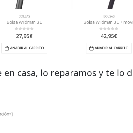
BOLSAS
BOLSAS
Bolsa Wildman 3L
Bolsa Wildman 3L + movi
0
out of 5
0
out of 5
27,95
€
42,95
€
AÑADIR AL CARRITO
AÑADIR AL CARRITO
 en casa, lo reparamos y te lo 
es and Offers.
pción»]