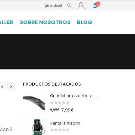
[gtranslate]
ALLER
SOBRE NOSOTROS
BLOG
PRODUCTOS DESTACADOS
Guardabarros delantero Xiaomi
0
out of 5
El
El
7,99
€
9,95
€
precio
precio
Pantalla Xiaomi
original
actual
 Man 2
era:
es: