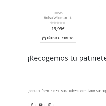
BOLSAS
Bolsa Wildman 1L
0
out of 5
19,99
€
AÑADIR AL CARRITO
¡Recogemos tu patinete
Get Special Offers and Savings
Get all the latest information on Events, Sal
[contact-form-7 id=»1546″ title=»Formulario Suscri