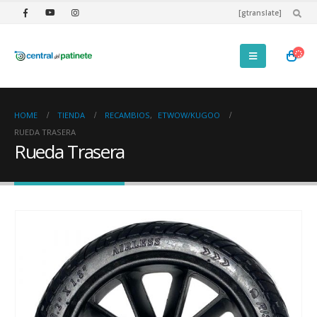
[gtranslate]
HOME
TIENDA
RECAMBIOS
,
ETWOW/KUGOO
RUEDA TRASERA
Rueda Trasera