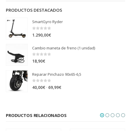
PRODUCTOS DESTACADOS
SmartGyro Ryder
0
out of 5
1.290,00
€
Cambio maneta de freno (1 unidad)
0
out of 5
18,90
€
Reparar Pinchazo 90x65-6,5
0
out of 5
Rango
-
40,00
€
69,99
€
de
precios:
desde
PRODUCTOS RELACIONADOS
40,00€
hasta
69,99€