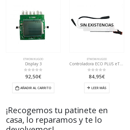
SIN EXISTENCIAS
ETWOW/KUGOO
ETWOW/KUGOO
Display 3
Controladora ECO PLUS eTwow
92,50
€
84,95
€
0
out of 5
0
out of 5
AÑADIR AL CARRITO
LEER MÁS
¡Recogemos tu patinete en
casa, lo reparamos y te lo
devolvemos!