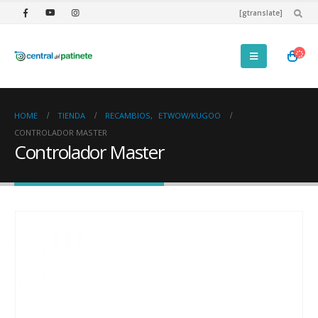
[gtranslate]
HOME
TIENDA
RECAMBIOS
,
ETWOW/KUGOO
CONTROLADOR MASTER
Controlador Master