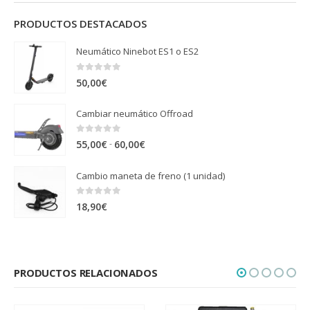
PRODUCTOS DESTACADOS
Neumático Ninebot ES1 o ES2
0
out of 5
50,00
€
Cambiar neumático Offroad
0
out of 5
Rango
-
55,00
€
60,00
€
de
Cambio maneta de freno (1 unidad)
precios:
desde
0
out of 5
18,90
€
55,00€
hasta
60,00€
PRODUCTOS RELACIONADOS