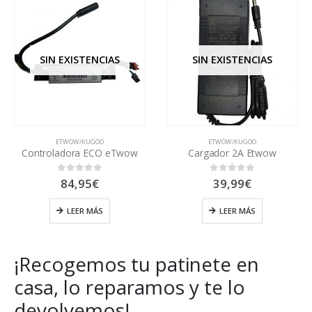
SIN EXISTENCIAS
SIN EXISTENCIAS
ETWOW/KUGOO
ETWOW/KUGOO
Controladora ECO eTwow
Cargador 2A Etwow
84,95
€
39,99
€
0
out of 5
0
out of 5
LEER MÁS
LEER MÁS
¡Recogemos tu patinete en
casa, lo reparamos y te lo
devolvemos!