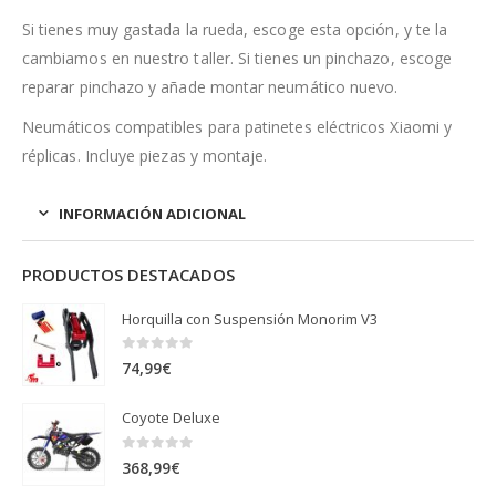
Si tienes muy gastada la rueda, escoge esta opción, y te la
cambiamos en nuestro taller. Si tienes un pinchazo, escoge
reparar pinchazo y añade montar neumático nuevo.
Neumáticos compatibles para patinetes eléctricos Xiaomi y
réplicas. Incluye piezas y montaje.
INFORMACIÓN ADICIONAL
PRODUCTOS DESTACADOS
Horquilla con Suspensión Monorim V3
0
out of 5
74,99
€
Coyote Deluxe
0
out of 5
368,99
€