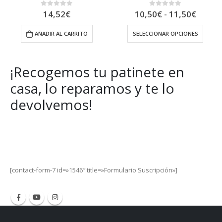
Rango
14,52
€
10,50
€
-
11,50
€
0
out of 5
0
out of 5
de
precio
AÑADIR AL CARRITO
SELECCIONAR OPCIONES
desde
10,50
hasta
11,50
¡Recogemos tu patinete en
casa, lo reparamos y te lo
devolvemos!
Get Special Offers and Savings
Get all the latest information on Events, Sales and Offers.
[contact-form-7 id=»1546″ title=»Formulario Suscripción»]