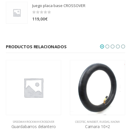
Juego placa base CROSSOVER
0
out of 5
119,00
€
PRODUCTOS RELACIONADOS
SPEEDWAY/ROCKWAY/CROSSOVER
CECOTEC
,
NINEBOT
,
RUEDAS
,
XIAOMI
Guardabarros delantero
Camara 10×2