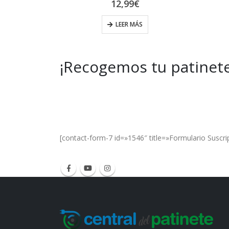
39,99
€
LEER MÁS
¡Recogemos tu patinete
Get Special Offers and Savings
Get all the latest information on Events, Sal
[contact-form-7 id=»1546″ title=»Formulario Suscri