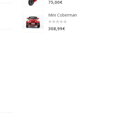
0
out of 5
75,00
€
Mini Coberman
0
out of 5
308,99
€