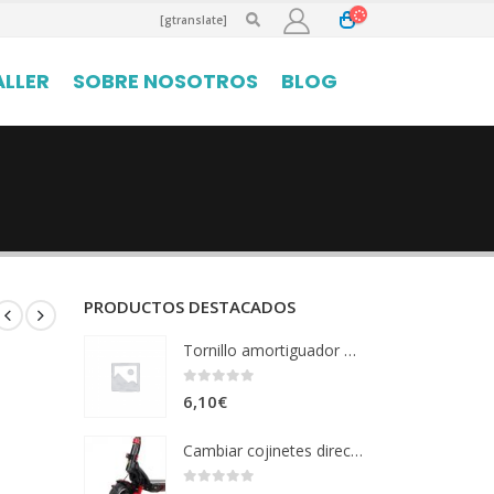
[gtranslate]
ALLER
SOBRE NOSOTROS
BLOG
PRODUCTOS DESTACADOS
Tornillo amortiguador CROSSOVER
0
out of 5
6,10
€
Cambiar cojinetes dirección