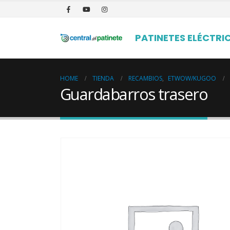
PATINETES ELÉCTRI
HOME
TIENDA
RECAMBIOS
,
ETWOW/KUGOO
Guardabarros trasero