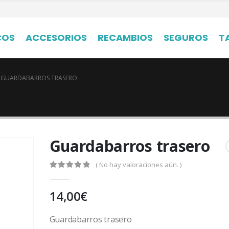
COS
ACCESORIOS
RECAMBIOS
SEGUROS
T
GUARDABARROS TRASERO
Guardabarros trasero
( No hay valoraciones aún. )
0
out of 5
14,00
€
Guardabarros trasero