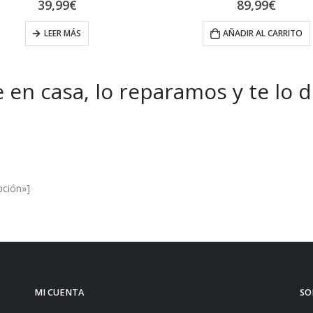
El
El
89,99
€
59,95
€
62,50
€
precio
pre
original
act
AÑADIR AL CARRITO
LEER MÁS
era:
es:
62,50€.
59,
 en casa, lo reparamos y te lo 
es and Offers.
pción»]
MI CUENTA
SO