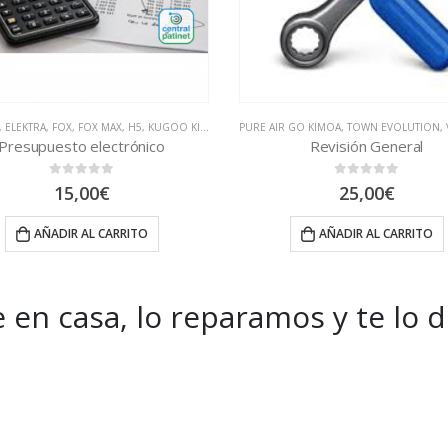
,
ELEKTRA
,
FOX
,
FOX MAX
,
H5
,
KUGOO KIRIN B1
,
KUGOO KIRIN G1
PURE AIR GO KIMOA
,
KUGOO KIRIN M4
,
TOWN EVOLUTION
,
LIO
,
Presupuesto electrónico
Revisión General
0
out of 5
0
out of 5
15,00
€
25,00
€
AÑADIR AL CARRITO
AÑADIR AL CARRITO
 en casa, lo reparamos y te lo 
es and Offers.