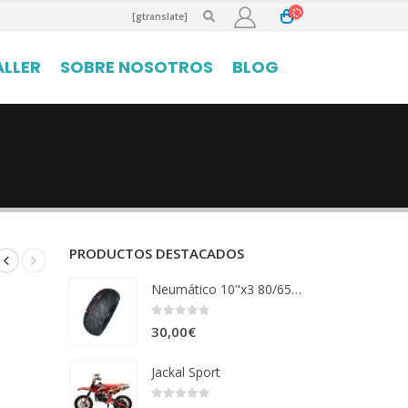
[gtranslate]
ALLER
SOBRE NOSOTROS
BLOG
PRODUCTOS DESTACADOS
Neumático 10"x3 80/65-6 Tubetype
0
out of 5
30,00
€
Jackal Sport