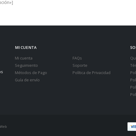
pción»]
MI CUENTA
SO
Mi cuenta
FAQs
Qu
Seguimiento
Soporte
Té
os
Métodos de Pago
Política de Privacidad
Pol
Guía de envío
Pol
Pol
Pol
 Web