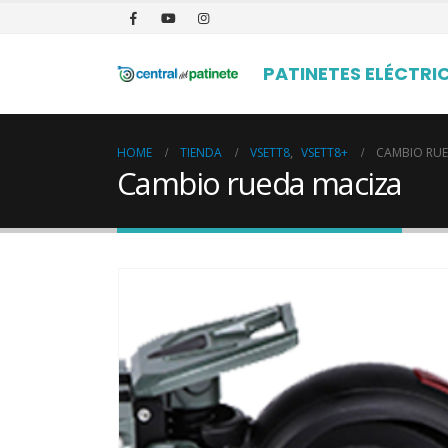
PATINETES ELÉCTRI
HOME
TIENDA
VSETT8
,
VSETT8+
CAMBIO RU
Cambio rueda maciza