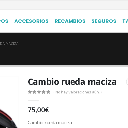
COS
ACCESORIOS
RECAMBIOS
SEGUROS
T
EDA MACIZA
Cambio rueda maciza
( No hay valoraciones aún. )
0
out of 5
75,00
€
Cambio rueda maciza.