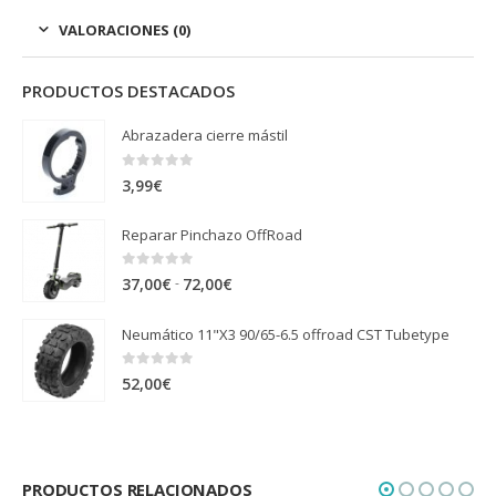
VALORACIONES (0)
PRODUCTOS DESTACADOS
Abrazadera cierre mástil
0
out of 5
3,99
€
Reparar Pinchazo OffRoad
0
out of 5
Rango
-
37,00
€
72,00
€
de
Neumático 11"X3 90/65-6.5 offroad CST Tubetype
precios:
desde
0
out of 5
52,00
€
37,00€
hasta
72,00€
PRODUCTOS RELACIONADOS