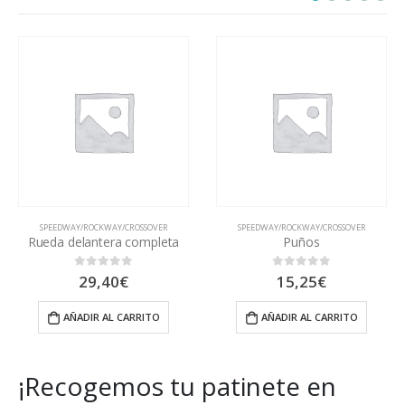
R
SPEEDWAY/ROCKWAY/CROSSOVER
SPEEDWAY/ROCKWAY/CROSSOVER
eta
Puños
15,25
€
6,10
€
0
out of 5
0
out of 5
AÑADIR AL CARRITO
AÑADIR AL CARRITO
¡Recogemos tu patinete en