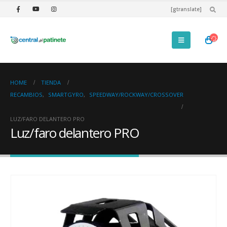
[gtranslate]
HOME
TIENDA
RECAMBIOS
,
SMARTGYRO
,
SPEEDWAY/ROCKWAY/CROSSOVER
LUZ/FARO DELANTERO PRO
Luz/faro delantero PRO