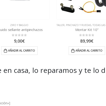
TALLER
,
PINCHAZO Y RUEDAS
,
TODAS LAS REAPARACIONES
CÁMARAS
Montar Kit 10”
Cámara 20
0
out of 5
0
out of 5
89,99
€
3,00
€
AÑADIR AL CARRITO
AÑADIR AL CA
 en casa, lo reparamos y te lo 
es and Offers.
pción»]