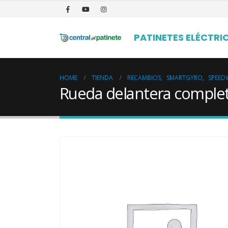
PATINETES ELÉCTRI
HOME
TIENDA
RECAMBIOS
,
SMARTGYRO
,
SPEED
Rueda delantera comple