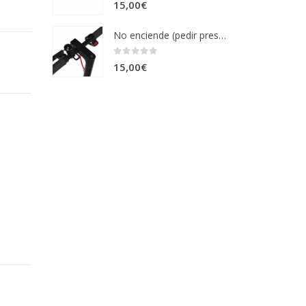
0
out of 5
15,00
€
20,00€.
16,99€.
No enciende (pedir presupuesto)
0
out of 5
15,00
€