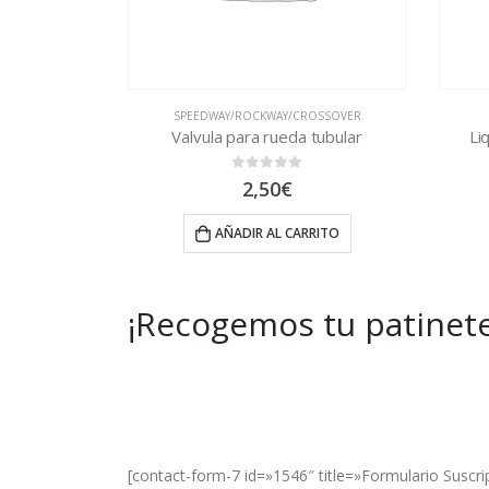
CKWAY/CROSSOVER
ZIRO Y BAGGIO
a rueda tubular
Liquido sellante antipinchazos
t of 5
0
out of 5
,50
€
9,00
€
 AL CARRITO
AÑADIR AL CARRITO
¡Recogemos tu patinete
Get Special Offers and Savings
Get all the latest information on Events, Sal
[contact-form-7 id=»1546″ title=»Formulario Suscri