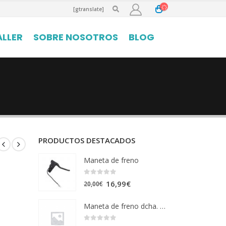
[gtranslate]
ALLER
SOBRE NOSOTROS
BLOG
PRODUCTOS DESTACADOS
Maneta de freno
0
out of 5
El
El
16,99
€
20,00
€
precio
precio
Maneta de freno dcha. PRO/SWV3
original
actual
era:
es: