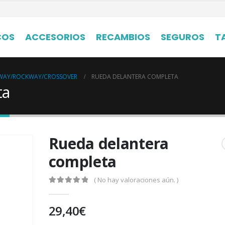
COS
ACCESORIOS
RECAMBIOS
SEGUROS
T
WAY/ROCKWAY/CROSSOVER
RUEDA DELANTERA COMPLETA
ta
Rueda delantera
completa
( No hay valoraciones aún. )
0
out of 5
29,40
€