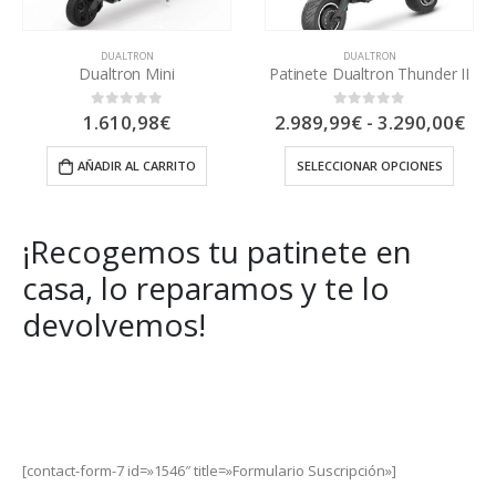
DUALTRON
DUALTRON
Patinete Dualtron Thunder II
Dualtron Raptor 2
Rango
El
2.989,99
€
-
3.290,00
€
1.475,00
€
0
out of 5
0
out of 5
2.090,00
€
de
precio
precios:
original
SELECCIONAR OPCIONES
AÑADIR AL CARRITO
desde
era:
2.989,99€
2.090,00€.
hasta
3.290,00€
¡Recogemos tu patinete en
casa, lo reparamos y te lo
devolvemos!
Get Special Offers and Savings
Get all the latest information on Events, Sales and Offers.
[contact-form-7 id=»1546″ title=»Formulario Suscripción»]