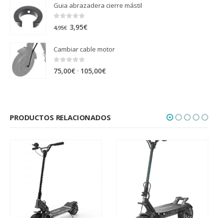
Guia abrazadera cierre mástil
0
out of 5
El
El
3,95
€
4,95
€
precio
precio
Cambiar cable motor
original
actual
era:
es:
0
out of 5
Rango
-
75,00
€
105,00
€
4,95€.
3,95€.
de
precios:
desde
PRODUCTOS RELACIONADOS
75,00€
hasta
105,00€
-29%