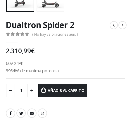
Dualtron Spider 2
( No hay valoraciones aún. )
0
out of 5
2.310,99
€
60V 24Ah
3984W de maxima potencia
AÑADIR AL CARRITO