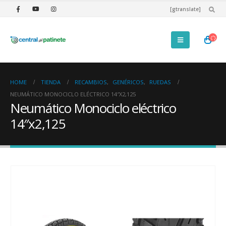
[gtranslate]
HOME
TIENDA
RECAMBIOS
,
GENÉRICOS
,
RUEDAS
NEUMÁTICO MONOCICLO ELÉCTRICO 14″X2,125
Neumático Monociclo eléctrico
14″x2,125