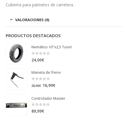
Cubierta para patinetes de carretera.
VALORACIONES (0)
PRODUCTOS DESTACADOS
Nemático 10"x2,5 Tuovt
0
out of 5
24,00
€
Maneta de freno
0
out of 5
El
El
16,99
€
20,00
€
precio
precio
Controlador Master
original
actual
era:
es:
0
out of 5
89,99
€
20,00€.
16,99€.