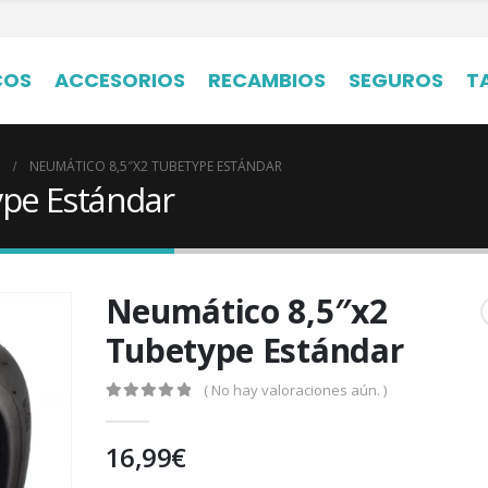
COS
ACCESORIOS
RECAMBIOS
SEGUROS
T
NEUMÁTICO 8,5″X2 TUBETYPE ESTÁNDAR
ype Estándar
Neumático 8,5″x2
Tubetype Estándar
( No hay valoraciones aún. )
0
out of 5
16,99
€