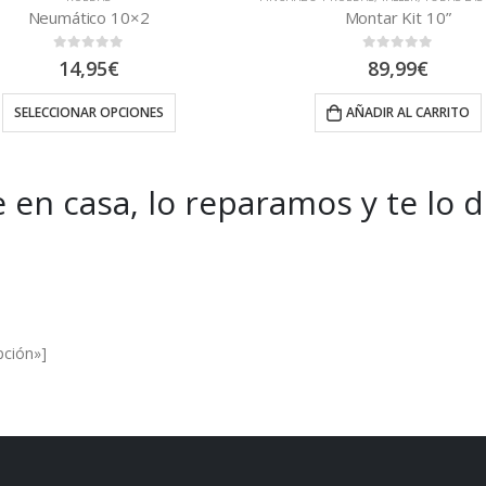
Montar Kit 10”
Neumático 8.5″x3
0
out of 5
0
out of 5
El
El
89,99
€
14,95
€
17,95
€
precio
pre
original
act
AÑADIR AL CARRITO
AÑADIR AL CARRITO
era:
es:
17,95€.
14,
 en casa, lo reparamos y te lo 
es and Offers.
pción»]