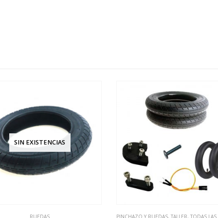
-17%
O Y RUEDAS
,
TALLER
,
TODAS LAS REAPARACIONES
ZEECLO
,
RUEDAS
,
XIAOMI
,
CECOT