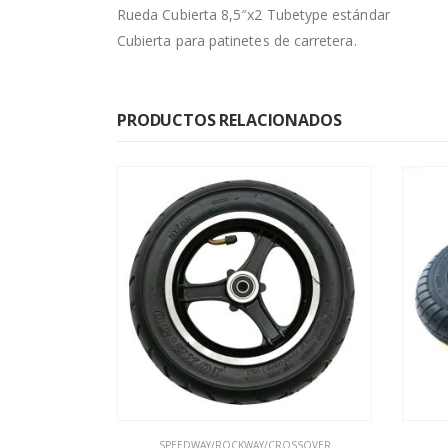
Rueda Cubierta 8,5″x2 Tubetype estándar
Cubierta para patinetes de carretera.
PRODUCTOS RELACIONADOS
SIN EXISTENCIAS
OSSOVER
LAS REAPARACIONES
RUEDAS
PINCHAZ