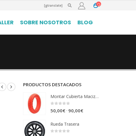
[gtranslate]
ALLER
SOBRE NOSOTROS
BLOG
PRODUCTOS DESTACADOS
Montar Cubierta Maciza de colores
0
out of 5
Rango
-
50,00
€
90,00
€
de
Rueda Trasera
precios:
desde