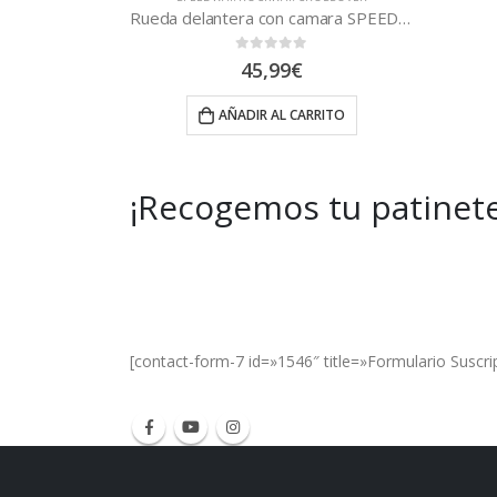
Rueda delantera con camara SPEEDWAY
Neumático 10×2
0
out of 5
14,95
€
RITO
SELECCIONAR OPCIONES
¡Recogemos tu patinete
Get Special Offers and Savings
Get all the latest information on Events, Sal
[contact-form-7 id=»1546″ title=»Formulario Suscri