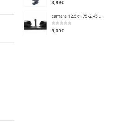
0
out of 5
3,99
€
camara 12,5x1,75-2,45 vm
0
out of 5
5,00
€