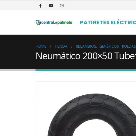
PATINETES ELÉCTRI
HOME
TIENDA
RECAMBIOS
,
GENÉRICOS
,
RUEDAS
Neumático 200×50 Tube