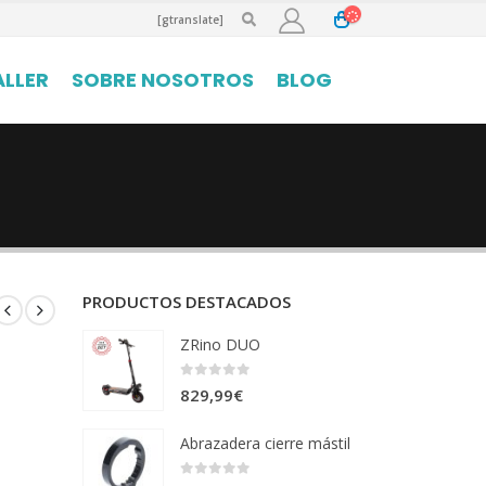
[gtranslate]
ALLER
SOBRE NOSOTROS
BLOG
PRODUCTOS DESTACADOS
ZRino DUO
0
out of 5
829,99
€
Abrazadera cierre mástil