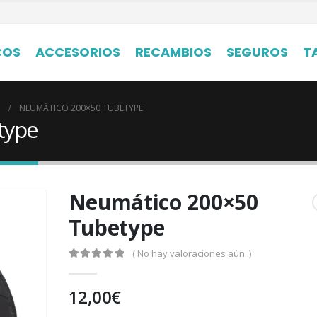
COS
ACCESORIOS
RECAMBIOS
SEGUROS
T
NEUMÁTICO 200×50 TUBETYPE
type
Neumático 200×50
Tubetype
( No hay valoraciones aún. )
0
out of 5
12,00
€