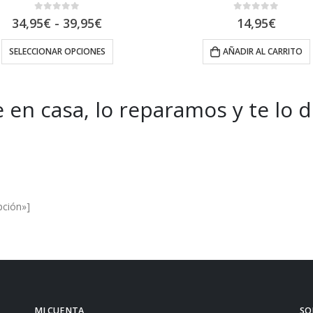
0
out of 5
0
out of 5
Rango
34,95
€
-
39,95
€
14,95
€
de
precios:
SELECCIONAR OPCIONES
AÑADIR AL CARRITO
desde
34,95€
hasta
39,95€
 en casa, lo reparamos y te lo 
es and Offers.
pción»]
MI CUENTA
SO