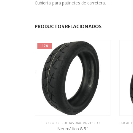
Cubierta para patinetes de carretera.
PRODUCTOS RELACIONADOS
-17%
CHAZO Y RUEDAS
,
TIPO XIAOMI
CECOTEC
,
TIPO XIAOMI
,
RUEDAS
,
TODAS LAS REAPARACIONES
,
XIAOMI
,
ZEECLO
,
URBAN PRIME 
DUCATI 
Maciza
Neumático 8.5″