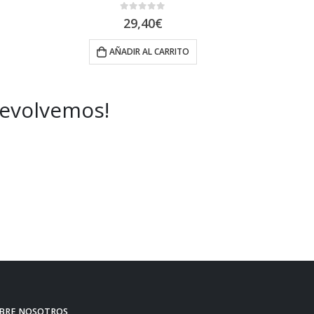
0
out of 5
29,40
€
AÑADIR AL CARRITO
A
devolvemos!
BRE NOSOTROS