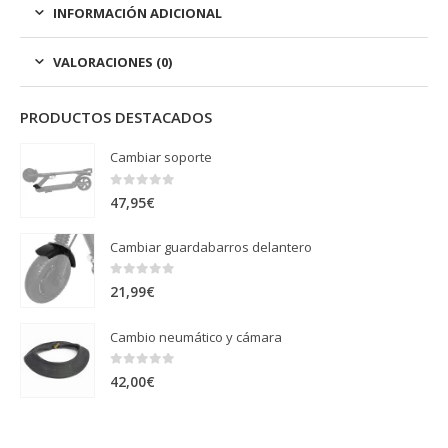
INFORMACIÓN ADICIONAL
VALORACIONES (0)
PRODUCTOS DESTACADOS
Cambiar soporte
0
out of 5
47,95
€
Cambiar guardabarros delantero
0
out of 5
21,99
€
Cambio neumático y cámara
0
out of 5
42,00
€