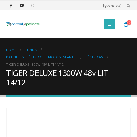
[gtranslate]
HOME
TIENDA
PATINETES ELÉCTRICOS
,
MOTOS INFANTILES
,
ELÉCTRICAS
TIGER DELUXE 1300W 48V LITI 14/12
TIGER DELUXE 1300W 48v LITI
14/12