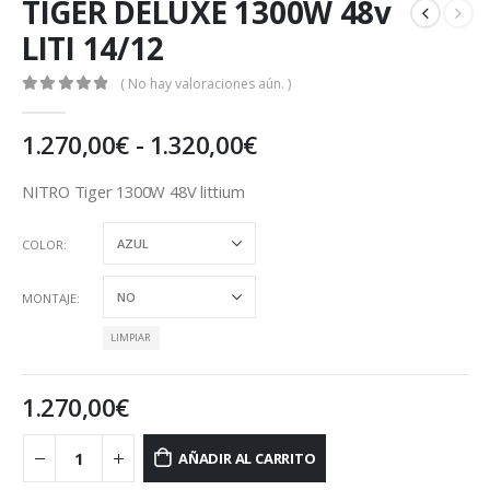
TIGER DELUXE 1300W 48v
LITI 14/12
( No hay valoraciones aún. )
0
out of 5
Rango
1.270,00
€
-
1.320,00
€
de
precios:
NITRO Tiger 1300W 48V littium
desde
1.270,00€
COLOR
hasta
1.320,00€
MONTAJE
LIMPIAR
1.270,00
€
AÑADIR AL CARRITO