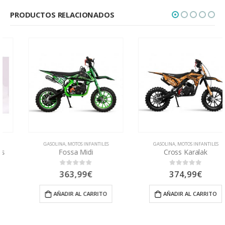
PRODUCTOS RELACIONADOS
GASOLINA
,
MOTOS INFANTILES
GASOLINA
,
MOTOS INFANTILES
Fossa Midi
Cross Karalak
363,99
€
374,99
€
0
out of 5
0
out of 5
AÑADIR AL CARRITO
AÑADIR AL CARRITO