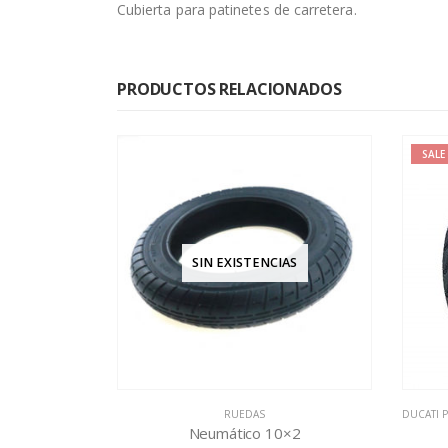
Cubierta para patinetes de carretera.
PRODUCTOS RELACIONADOS
SALE
-17%
AS
DUCATI PRO I
,
DUCATI PRO II
,
PINCHAZO Y RUEDAS
,
TIPO XIAOMI
C
,
×2
Montar Cubierta Maciza