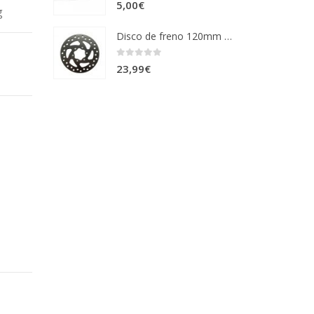
0
out of 5
5,00
€
g
Disco de freno 120mm de 6 agujeros
0
out of 5
23,99
€