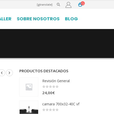
[gtranslate]
ALLER
SOBRE NOSOTROS
BLOG
PRODUCTOS DESTACADOS
Revisión General
0
out of 5
24,00
€
camara 700x32-40C vf