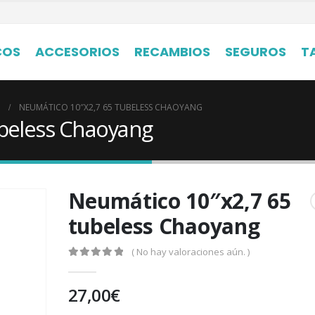
COS
ACCESORIOS
RECAMBIOS
SEGUROS
T
NEUMÁTICO 10″X2,7 65 TUBELESS CHAOYANG
ubeless Chaoyang
Neumático 10″x2,7 65
tubeless Chaoyang
( No hay valoraciones aún. )
0
out of 5
27,00
€