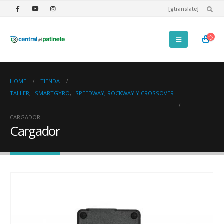
[gtranslate]
HOME
TIENDA
TALLER
,
SMARTGYRO
,
SPEEDWAY, ROCKWAY Y CROSSOVER
CARGADOR
Cargador