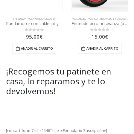
O
FALLO ELECTRÓNICO
,
PINCHAZO Y RUEDAS
,
TALLER
FALLO FRENO
,
FALLO PLÁSTICOS
,
TALLER
,
TODAS LAS REAPARACIONES
e int y tub
Enciende pero no avanza (pedir presupuesto)
Cambiar Luz Posterior
Ran
15,00
€
23,95
€
-
24,95
€
0
out of 5
0
out of 5
de
prec
AÑADIR AL CARRITO
SELECCIONAR OPCIONES
des
23,9
has
24,9
¡Recogemos tu patinete en
casa, lo reparamos y te lo
devolvemos!
Get Special Offers and Savings
Get all the latest information on Events, Sales and Offers.
[contact-form-7 id=»1546″ title=»Formulario Suscripción»]