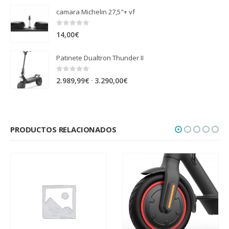
camara Michelin 27,5"+ vf
0
out of 5
14,00
€
Patinete Dualtron Thunder II
0
out of 5
Rango
-
2.989,99
€
3.290,00
€
de
precios:
desde
PRODUCTOS RELACIONADOS
2.989,99€
hasta
3.290,00€