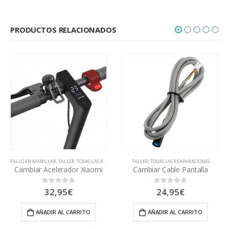
PRODUCTOS RELACIONADOS
ARACIONES
TALLER
,
TODAS LAS REAPARACIONES
FALLO ELECTRÓNICO
,
PINCHAZO Y RUED
omi
Cambiar Cable Pantalla
Cambiar Motor de Xiaom
24,95
€
149,95
€
-
169,95
€
0
out of 5
0
out of 5
AÑADIR AL CARRITO
SELECCIONAR OPCIONES