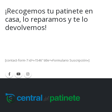
¡Recogemos tu patinete en
casa, lo reparamos y te lo
devolvemos!
Get Special Offers and Savings
Get all the latest information on Events, Sales and Offers.
[contact-form-7 id=»1546″ title=»Formulario Suscripción»]