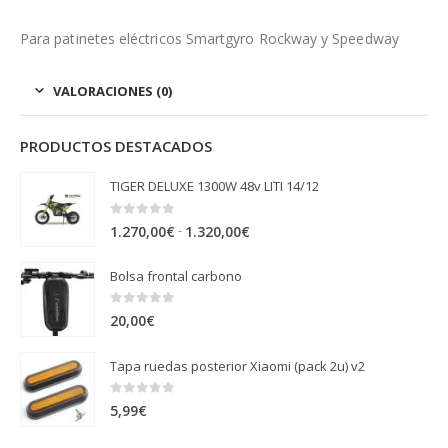
Para patinetes eléctricos Smartgyro Rockway y Speedway
VALORACIONES (0)
PRODUCTOS DESTACADOS
TIGER DELUXE 1300W 48v LITI 14/12
0
out of 5
Rango
-
1.270,00
€
1.320,00
€
de
Bolsa frontal carbono
precios:
desde
0
out of 5
20,00
€
1.270,00€
hasta
Tapa ruedas posterior Xiaomi (pack 2u) v2
1.320,00€
0
out of 5
5,99
€