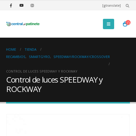
[gtranslate]
HOME
TIENDA
RECAMBIOS
,
SMARTGYRO
,
SPEEDWAY/ROCKWAY/CROSSOVER
CONTROL DE LUCES SPEEDWAY Y ROCKWAY
Control de luces SPEEDWAY y
ROCKWAY