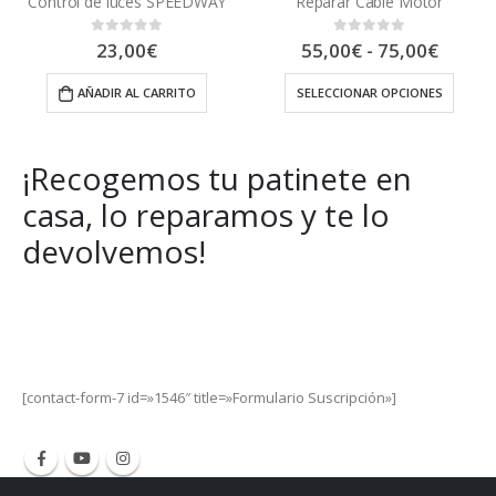
Control de luces SPEEDWAY
Reparar Cable Motor
Rango
23,00
€
55,00
€
-
75,00
€
0
out of 5
0
out of 5
de
precios:
AÑADIR AL CARRITO
SELECCIONAR OPCIONES
desde
55,00€
hasta
75,00€
¡Recogemos tu patinete en
casa, lo reparamos y te lo
devolvemos!
Get Special Offers and Savings
Get all the latest information on Events, Sales and Offers.
[contact-form-7 id=»1546″ title=»Formulario Suscripción»]