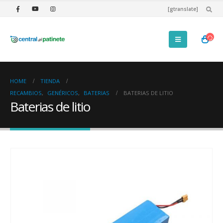
[gtranslate]
HOME
TIENDA
RECAMBIOS
,
GENÉRICOS
,
BATERIAS
BATERIAS DE LITIO
Baterias de litio