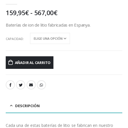
0
out of 5
Rango
159,95
€
-
567,00
€
de
precios:
Baterías de ion de litio fabricadas en Espanya.
desde
159,95€
CAPACIDAD
hasta
567,00€
AÑADIR AL CARRITO
DESCRIPCIÓN
Cada una de estas baterías de litio se fabrican en nuestro